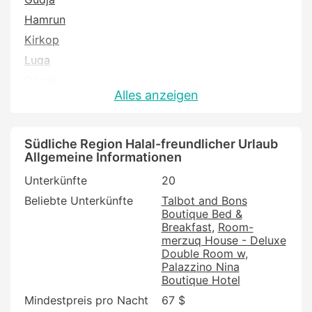
Hamrun
Kirkop
Luqa
Qormi
Alles anzeigen
Siggiewi
Zurrieq
Südliche Region Halal-freundlicher Urlaub
Allgemeine Informationen
Unterkünfte
20
Beliebte Unterkünfte
Talbot and Bons
Boutique Bed &
Breakfast
Room-
merzuq House - Deluxe
Double Room w
Palazzino Nina
Boutique Hotel
Mindestpreis pro Nacht
67 $