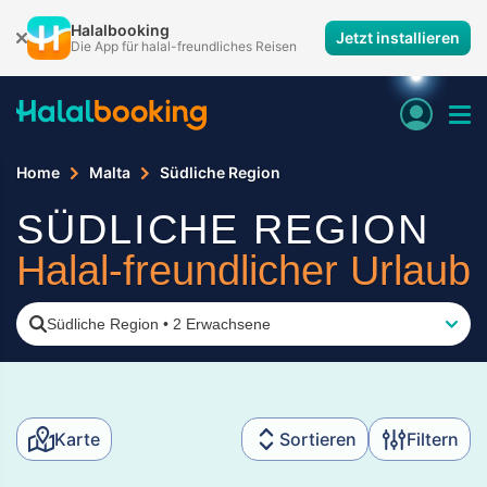
Halalbooking
Jetzt installieren
Die App für halal-freundliches Reisen
Home
Malta
Südliche Region
SÜDLICHE REGION
Halal-freundlicher Urlaub
Südliche Region
•
2 Erwachsene
Karte
Sortieren
Filtern