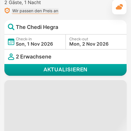
2 Gäste
1 Nacht
T
Wir passen den Preis an
The Chedi Hegra
Check-in
Check-out
Son, 1 Nov 2026
Mon, 2 Nov 2026
2 Erwachsene
AKTUALISIEREN