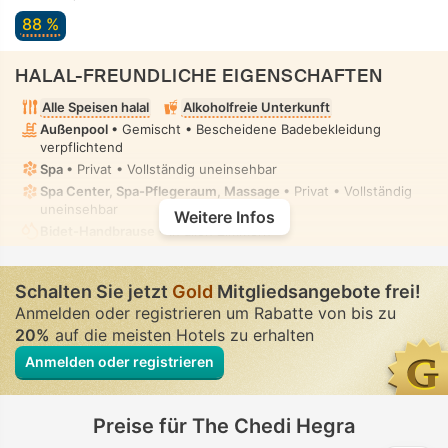
88 %
HALAL-FREUNDLICHE EIGENSCHAFTEN
Alle Speisen halal
Alkoholfreie Unterkunft
Außenpool
• Gemischt • Bescheidene Badebekleidung
verpflichtend
Spa
• Privat • Vollständig uneinsehbar
Spa Center, Spa-Pflegeraum, Massage
• Privat • Vollständig
uneinsehbar
Weitere Infos
Bidet-Handbrause
• In allen Zimmern
Schalten Sie jetzt
Gold
Mitgliedsangebote frei!
Anmelden oder registrieren um Rabatte von bis zu
20%
auf die meisten Hotels zu erhalten
Anmelden oder registrieren
Preise für The Chedi Hegra