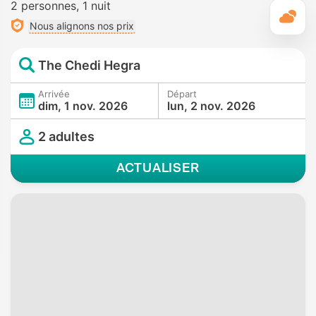
2 personnes
1 nuit
M
Nous alignons nos prix
The Chedi Hegra
Arrivée
Départ
dim, 1 nov. 2026
lun, 2 nov. 2026
2 adultes
ACTUALISER