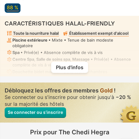
88 %
CARACTÉRISTIQUES HALAL-FRIENDLY
Toute la nourriture halal
Établissement exempt d'alcool
Piscine extérieure
• Mixte • Tenue de bain modeste
obligatoire
Spa
• Privé(e) • Absence complète de vis à vis
Centre Spa, Salle de soins spa, Massage
• Privé(e) • Absence
complète de vis à vis
Plus d'infos
Douchette bidet manuel
• Dans toutes chambres
Débloquez les offres des membres
Gold
!
Se connecter ou s'inscrire pour obtenir jusqu'à
−20 %
sur la majorité des hôtels
Se connecter ou s’inscrire
Prix pour The Chedi Hegra