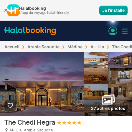
Halalbooking
Je l'installe
L'app du voyage halal-friendly
Accueil
Arabie Saoudite
Médine
Al-'Ula
The Chedi
27 autres photos
The Chedi Hegra
Al-'Ula, Arabie Saoudite