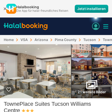
Halalbooking
Jetzt installieren
Die App für halal-freundliches Reisen
Home
VSA
Arizona
Pima County
Tucson
Towne
21 weitere Bilder
TownePlace Suites Tucson Williams
Centre