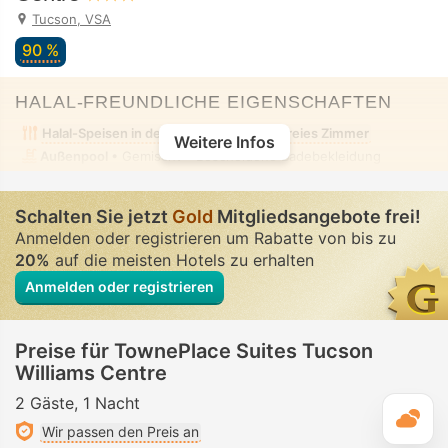
Tucson, VSA
90 %
HALAL-FREUNDLICHE EIGENSCHAFTEN
Halal-Speisen in der Nähe
Alkoholfreies Zimmer
Weitere Infos
Außenpool
• Gemischt • Bescheidene Badebekleidung
Schalten Sie jetzt
Gold
Mitgliedsangebote frei!
Anmelden oder registrieren um Rabatte von bis zu
20%
auf die meisten Hotels zu erhalten
Anmelden oder registrieren
Preise für TownePlace Suites Tucson
Williams Centre
2 Gäste
1 Nacht
T
Wir passen den Preis an