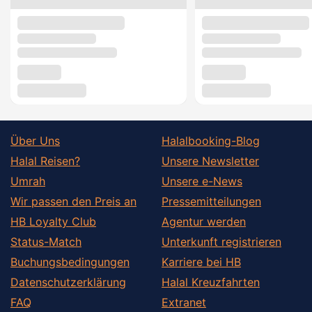
Über Uns
Halalbooking-Blog
Halal Reisen?
Unsere Newsletter
Umrah
Unsere e-News
Wir passen den Preis an
Pressemitteilungen
HB Loyalty Club
Agentur werden
Status-Match
Unterkunft registrieren
Buchungsbedingungen
Karriere bei HB
Datenschutzerklärung
Halal Kreuzfahrten
FAQ
Extranet