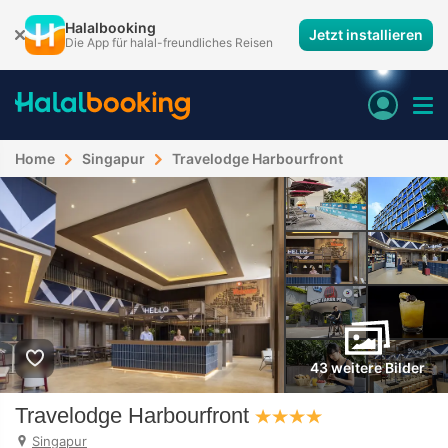
Halalbooking
Jetzt installieren
Die App für halal-freundliches Reisen
Home
Singapur
Travelodge Harbourfront
43 weitere Bilder
Travelodge Harbourfront
Singapur