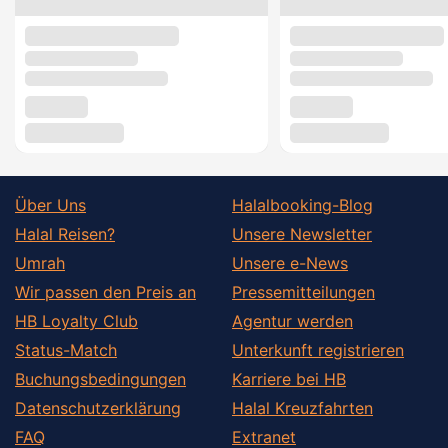
Über Uns
Halalbooking-Blog
Halal Reisen?
Unsere Newsletter
Umrah
Unsere e-News
Wir passen den Preis an
Pressemitteilungen
HB Loyalty Club
Agentur werden
Status-Match
Unterkunft registrieren
Buchungsbedingungen
Karriere bei HB
Datenschutzerklärung
Halal Kreuzfahrten
FAQ
Extranet