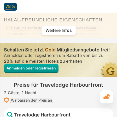
78 %
HALAL-FREUNDLICHE EIGENSCHAFTEN
Halal-Speisen in der Nähe
Alkoholfreies Zimmer
Weitere Infos
Außenpool
• Gemischt • Bescheidene Badebekleidung
Schalten Sie jetzt
Gold
Mitgliedsangebote frei!
Anmelden oder registrieren um Rabatte von bis zu
20%
auf die meisten Hotels zu erhalten
Anmelden oder registrieren
Preise für Travelodge Harbourfront
2 Gäste
1 Nacht
T
Wir passen den Preis an
Travelodge Harbourfront