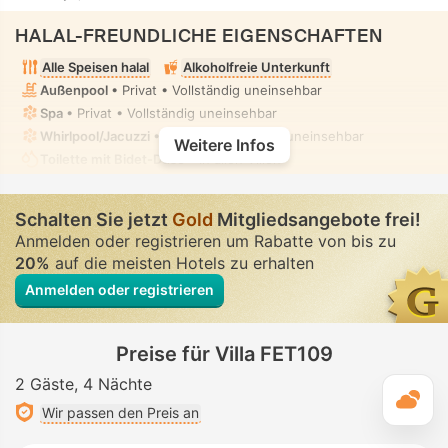
HALAL-FREUNDLICHE EIGENSCHAFTEN
Alle Speisen halal
Alkoholfreie Unterkunft
Außenpool
• Privat • Vollständig uneinsehbar
Spa
• Privat • Vollständig uneinsehbar
Whirlpool/Jacuzzi
• Privat • Vollständig uneinsehbar
Weitere Infos
Toilette mit Bidet-Düse
• In allen Villen
Schalten Sie jetzt
Gold
Mitgliedsangebote frei!
Anmelden oder registrieren um Rabatte von bis zu
20%
auf die meisten Hotels zu erhalten
Anmelden oder registrieren
Preise für Villa FET109
2 Gäste
4 Nächte
T
Wir passen den Preis an