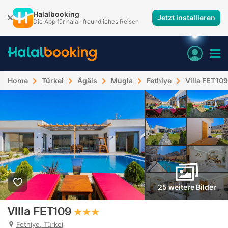
Halalbooking
Jetzt installieren
Die App für halal-freundliches Reisen
Home
Türkei
Ägäis
Mugla
Fethiye
Villa FET109
25 weitere Bilder
Villa FET109
Fethiye, Türkei