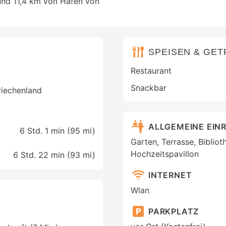
 und 11,4 km von Hafen von
SPEISEN & GE
Restaurant
Snackbar
Griechenland
ALLGEMEINE EIN
6 Std. 1 min (
95 mi
)
Garten, Terrasse, Biblio
Hochzeitspavillon
6 Std. 22 min (
93 mi
)
INTERNET
Wlan
PARKPLATZ