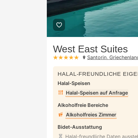
West East Suites
Santorin, Griechenlan
stars: 5
HALAL-FREUNDLICHE EIG
Halal-Speisen
Halal-Speisen auf Anfrage
Alkoholfreie Bereiche
Alkoholfreies Zimmer
Bidet-Ausstattung
Halal-freundliche Daten ausst