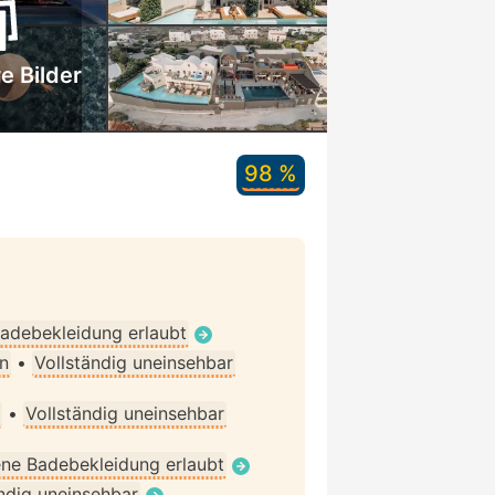
e Bilder
98 %
adebekleidung erlaubt
n
•
Vollständig uneinsehbar
•
Vollständig uneinsehbar
ne Badebekleidung erlaubt
ndig uneinsehbar