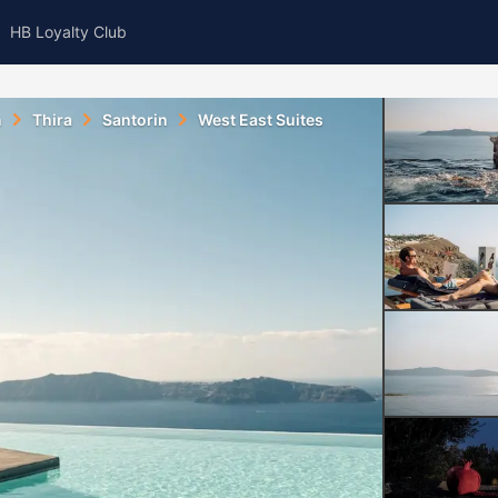
HB Loyalty Club
n
Thira
Santorin
West East Suites