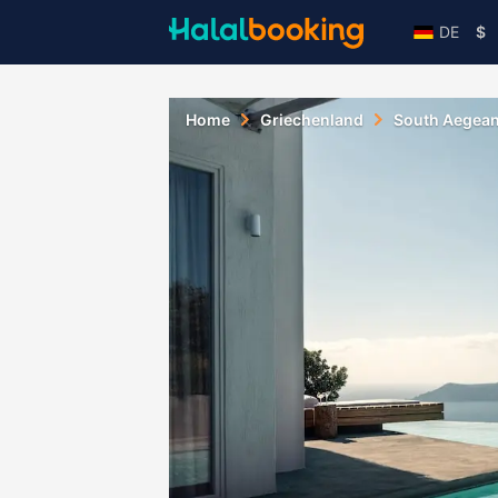
DE
$
Home
Griechenland
South Aegea