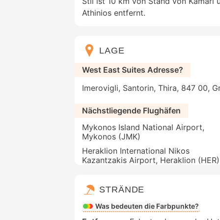
Stil ist 10 km von Stand von Kamari
Athinios entfernt.
LAGE
West East Suites Adresse?
Imerovigli, Santorin, Thira, 847 00, 
Nächstliegende Flughäfen
Mykonos Island National Airport,
Mykonos (JMK)
Heraklion International Nikos
Kazantzakis Airport, Heraklion (HER)
STRÄNDE
Was bedeuten die Farbpunkte?