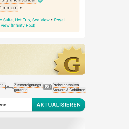
 Zimmern
•
e Suite, Hot Tub, Sea View
•
Royal
View (Infinity Pool)
ien-
Zimmereignungs-
Preise enthalten
garantie
Steuern & Gebühren
AKTUALISIEREN
ene