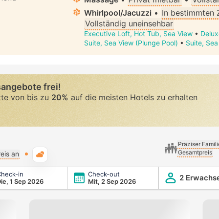
Whirlpool/Jacuzzi
•
In bestimmten
Vollständig uneinsehbar
Executive Loft, Hot Tub, Sea View
•
Delux
Suite, Sea View (Plunge Pool)
•
Suite, Sea 
angebote frei!
tte von bis zu
20%
auf die meisten Hotels zu erhalten
Präziser Famil
Gesamtpreis
Typische Wetterlage
eis an
heck-in
Check-out
2 Erwachs
ie, 1 Sep 2026
Mit, 2 Sep 2026