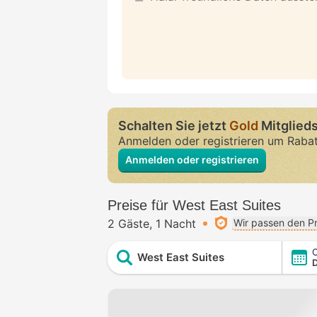
Schalten Sie jetzt
Gold
Mitglieds
Anmelden oder registrieren um Raba
Anmelden oder registrieren
Preise für West East Suites
2 Gäste
1 Nacht
Wir passen den Pr
C
West East Suites
D