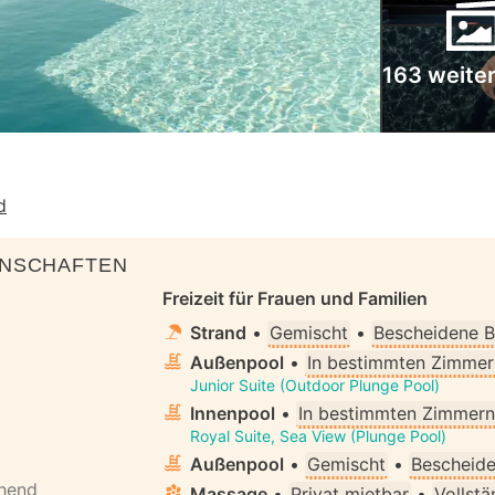
163 weiter
d
ENSCHAFTEN
Freizeit für Frauen und Familien
Strand
•
Gemischt
•
Bescheidene B
Außenpool
•
In bestimmten Zimmer
Junior Suite (Outdoor Plunge Pool)
Innenpool
•
In bestimmten Zimmern
Royal Suite, Sea View (Plunge Pool)
Außenpool
•
Gemischt
•
Bescheide
ehend
Massage
•
Privat mietbar
•
Vollstä