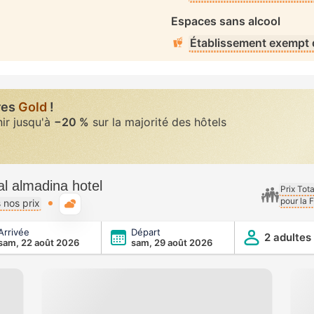
Espaces sans alcool
Établissement exempt d
res
Gold
!
nir jusqu'à
−20 %
sur la majorité des hôtels
فندق غزالي المدين Gazal almadina hotel
Prix Tot
pour la 
Météo typique
 nos prix
Arrivée
Départ
 hotel
2 adultes
sam, 22 août 2026
sam, 29 août 2026