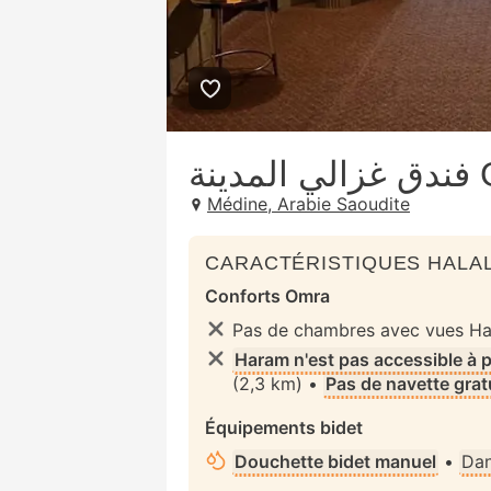
نة
Médine, Arabie Saoudite
CARACTÉRISTIQUES HALAL
Conforts Omra
Pas de chambres avec vues H
Haram n'est pas accessible à 
(2,3 km) •
Pas de navette grat
Équipements bidet
Douchette bidet manuel
•
Dan