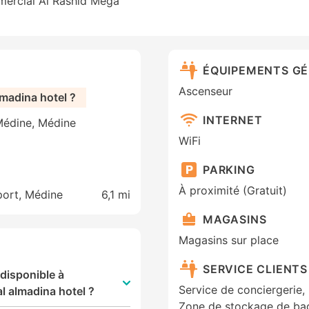
ercial Al Rashid Mega
ÉQUIPEMENTS G
Ascenseur
فندق غزالي Gazal almadina hotel ?
INTERNET
 Médine, Médine
WiFi
PARKING
À proximité (Gratuit)
port, Médine
6,1 mi
MAGASINS
Magasins sur place
SERVICE CLIENTS
 disponible à
Service de conciergerie,
ent فندق غزالي المدينة Gazal almadina hotel ?
Zone de stockage de ba