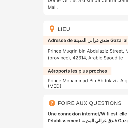
Dôme Vert et à 6 km de Centre comm
Mall.
LIEU
Adresse de  المدينة
Prince Muqrin bin Abdulaziz Street,
(province), 42314, Arabie Saoudite
Aéroports les plus proches
Prince Mohammad Bin Abdulaziz Air
(MED)
FOIRE AUX QUESTIONS
Une connexion internet/Wifi est-elle
l’établissem