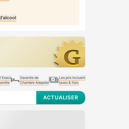
'alcool
al Exact
Garantie de
Les prix incluent
Famille
Chambre Adaptée
taxes & frais
ACTUALISER