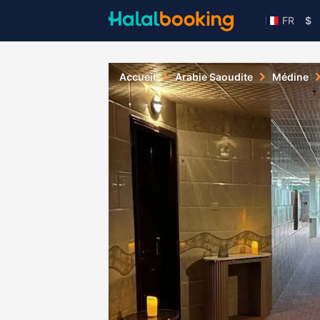
FR
$
Accueil
Arabie Saoudite
Médine