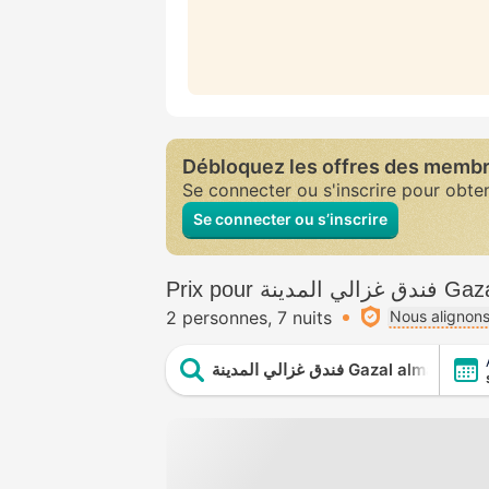
Débloquez les offres des memb
Se connecter ou s'inscrire pour obte
Se connecter ou s’inscrire
Prix pour ة
2 personnes
7 nuits
Nous alignons
فندق غزالي المدينة Gazal almadina