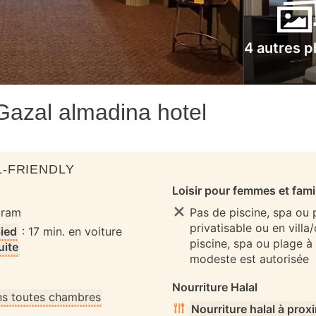
4 autres p
فندق غزالي المدي Gazal almadina hotel
-FRIENDLY
Loisir pour femmes et fami
aram
Pas de piscine, spa ou
privatisable ou en villa
pied
: 17 min. en voiture
piscine, spa ou plage à
uite
modeste est autorisée
Nourriture Halal
s toutes chambres
Nourriture halal à prox