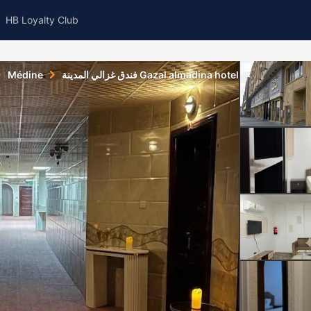
HB Loyalty Club
Médine
فندق غزالي المدينة Gazal almadina hotel