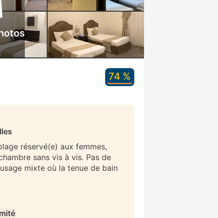
hotos
74 %
lles
 plage réservé(e) aux femmes,
/chambre sans vis à vis. Pas de
 usage mixte où la tenue de bain
imité