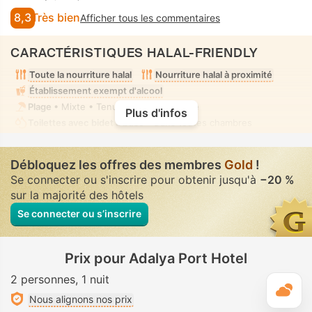
8,3
Très bien
Afficher tous les commentaires
CARACTÉRISTIQUES HALAL-FRIENDLY
Toute la nourriture halal
Nourriture halal à proximité
Établissement exempt d'alcool
Plage
• Mixte • Tenue de bain modeste
Plus d'infos
Toilettes avec bidet à buse
• Dans toutes chambres
Débloquez les offres des membres
Gold
!
Se connecter ou s'inscrire pour obtenir jusqu'à
−20 %
sur la majorité des hôtels
Se connecter ou s’inscrire
Prix pour Adalya Port Hotel
2 personnes
1 nuit
M
Nous alignons nos prix