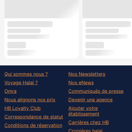
Qui sommes nous ?
Nos Newsletters
Voyage Halal ?
Nos eNews
Omra
Communiqués de presse
Nous alignons nos prix
Devenir une agence
HB Loyalty Club
Ajouter votre
établissement
Correspondance de statut
Carrières chez HB
Conditions de réservation
Croisières halal