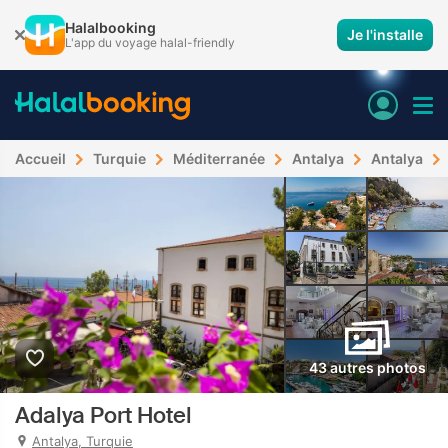
Halalbooking
Je l'installe
L'app du voyage halal-friendly
Accueil
Turquie
Méditerranée
Antalya
Antalya
43 autres photos
Adalya Port Hotel
Antalya, Turquie