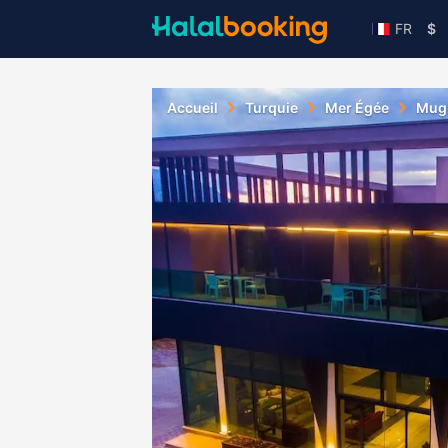
FR
$
Accueil
Turquie
Mer Égée
Mug