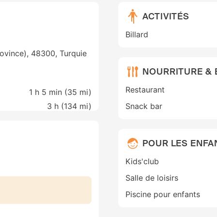
ACTIVITÉS
Billard
rovince), 48300, Turquie
NOURRITURE &
Restaurant
1 h 5 min (
35 mi
)
3 h (
134 mi
)
Snack bar
POUR LES ENFA
Kids'club
Salle de loisirs
Piscine pour enfants