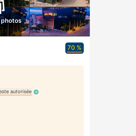
 photos
70 %
ste autorisée