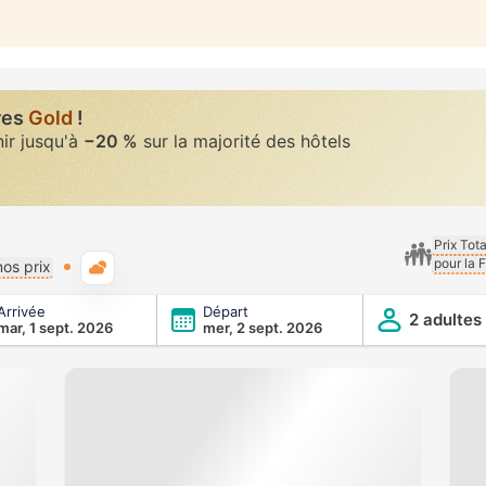
res
Gold
!
nir jusqu'à
−20 %
sur la majorité des hôtels
Prix Tot
pour la 
Météo typique
os prix
Arrivée
Départ
2 adultes
mar, 1 sept. 2026
mer, 2 sept. 2026