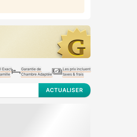
al Exact
Garantie de
Les prix incluent
Famille
Chambre Adaptée
taxes & frais
ACTUALISER