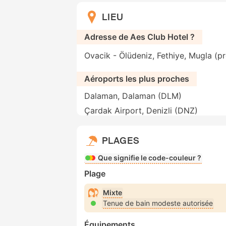
LIEU
Adresse de Aes Club Hotel ?
Ovacik - Ölüdeniz, Fethiye, Mugla (p
Aéroports les plus proches
Dalaman, Dalaman (DLM)
Çardak Airport, Denizli (DNZ)
PLAGES
Que signifie le code-couleur ?
Plage
Mixte
Tenue de bain modeste autorisée
Équipements