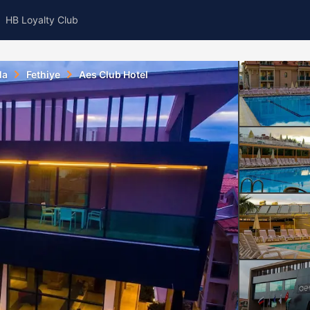
HB Loyalty Club
la
Fethiye
Aes Club Hotel