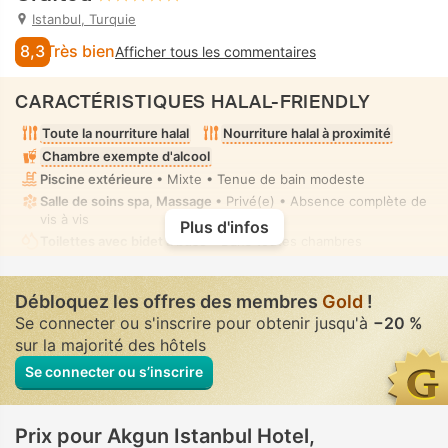
Istanbul, Turquie
8,3
Très bien
Afficher tous les commentaires
CARACTÉRISTIQUES HALAL-FRIENDLY
Toute la nourriture halal
Nourriture halal à proximité
Chambre exempte d'alcool
Piscine extérieure
• Mixte • Tenue de bain modeste
Salle de soins spa, Massage
• Privé(e) • Absence complète de
vis à vis
Plus d'infos
Toilettes avec bidet à buse
• Dans toutes chambres
Débloquez les offres des membres
Gold
!
Se connecter ou s'inscrire pour obtenir jusqu'à
−20 %
sur la majorité des hôtels
Se connecter ou s’inscrire
Prix pour Akgun Istanbul Hotel,