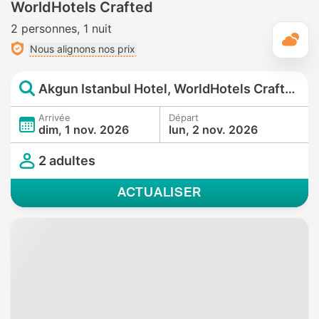
WorldHotels Crafted
2 personnes
1 nuit
M
Nous alignons nos prix
Akgun Istanbul Hotel, WorldHotels Crafted
Arrivée
Départ
dim, 1 nov. 2026
lun, 2 nov. 2026
2 adultes
ACTUALISER