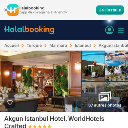
Halalbooking
Je l'installe
L'app du voyage halal-friendly
Accueil
Turquie
Marmara
Istanbul
Akgun Istanbul
67 autres photos
Akgun Istanbul Hotel, WorldHotels
Crafted