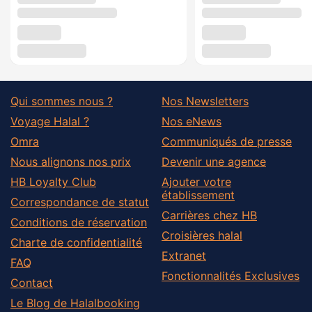
Qui sommes nous ?
Nos Newsletters
Voyage Halal ?
Nos eNews
Omra
Communiqués de presse
Nous alignons nos prix
Devenir une agence
HB Loyalty Club
Ajouter votre
établissement
Correspondance de statut
Carrières chez HB
Conditions de réservation
Croisières halal
Charte de confidentialité
Extranet
FAQ
Fonctionnalités Exclusives
Contact
Le Blog de Halalbooking