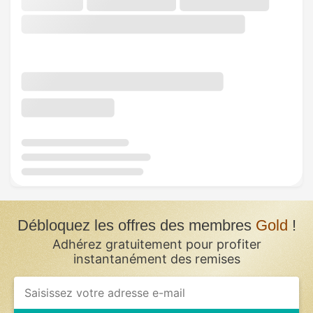
Débloquez les offres des membres
Gold
!
Adhérez gratuitement pour profiter
instantanément des remises
If
you
are