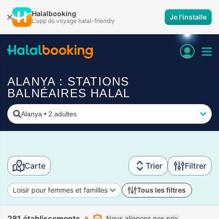
Halalbooking
Je l'installe
L'app du voyage halal-friendly
ALANYA : STATIONS
BALNÉAIRES HALAL
Alanya
•
2 adultes
Carte
Trier
Filtrer
Loisir pour femmes et familles
Tous les filtres
281 établissements
Nous alignons nos prix