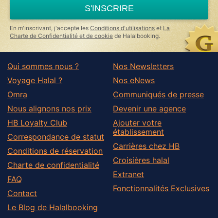
a
S'INSCRIRE
human,
ignore
this
En m'inscrivant, j'accepte les
Conditions d'utilisations
et
La
field
Charte de Confidentialité et de cookie
de Halalbooking.
Qui sommes nous ?
Nos Newsletters
Voyage Halal ?
Nos eNews
Omra
Communiqués de presse
Nous alignons nos prix
Devenir une agence
HB Loyalty Club
Ajouter votre
établissement
Correspondance de statut
Carrières chez HB
Conditions de réservation
Croisières halal
Charte de confidentialité
Extranet
FAQ
Fonctionnalités Exclusives
Contact
Le Blog de Halalbooking