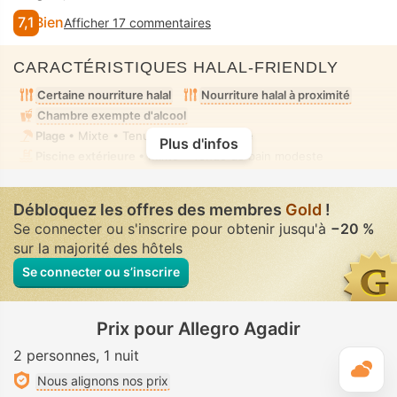
7,1
Bien
Afficher 17 commentaires
CARACTÉRISTIQUES HALAL-FRIENDLY
Certaine nourriture halal
Nourriture halal à proximité
Chambre exempte d'alcool
Plage
• Mixte • Tenue de bain modeste
Plus d'infos
Piscine extérieure
• Mixte • Tenue de bain modeste
Débloquez les offres des membres
Gold
!
Se connecter ou s'inscrire pour obtenir jusqu'à
−20 %
sur la majorité des hôtels
Se connecter ou s’inscrire
Prix pour Allegro Agadir
2 personnes
1 nuit
M
Nous alignons nos prix