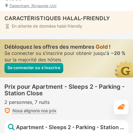
Dagenham, Royaume-Uni
CARACTÉRISTIQUES HALAL-FRIENDLY
En attente de données halal-friendly
Débloquez les offres des membres
Gold
!
Se connecter ou s'inscrire pour obtenir jusqu'à
−20 %
sur la majorité des hôtels
Se connecter ou s’inscrire
Prix pour Apartment - Sleeps 2 - Parking -
Station Close
2 personnes
7 nuits
M
Nous alignons nos prix
Apartment - Sleeps 2 - Parking - Station Close