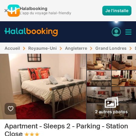
Halalbooking
Je l'installe
L'app du voyage halal-friendly
Accueil
Royaume-Uni
Angleterre
Grand Londres
2 autres photos
Apartment - Sleeps 2 - Parking - Station
Close