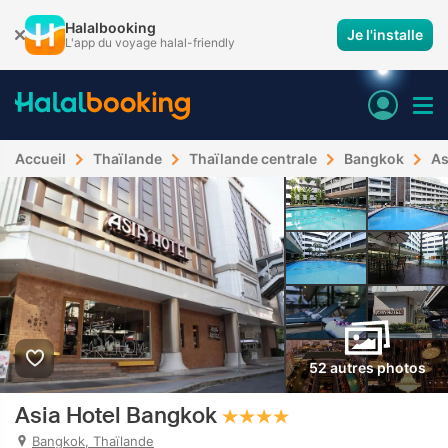
Halalbooking
Je l'installe
L'app du voyage halal-friendly
Accueil
Thaïlande
Thaïlande centrale
Bangkok
As
52 autres photos
Asia Hotel Bangkok
Bangkok, Thaïlande