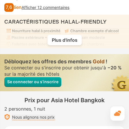
7,6
Bien
Afficher 12 commentaires
CARACTÉRISTIQUES HALAL-FRIENDLY
Nourriture halal à proximité
Chambre exempte d'alcool
Piscine extérieure
• Mixte • Tenue de bain modeste
Plus d'infos
Toilettes avec bidet à buse
• Dans toutes chambres
Débloquez les offres des membres
Gold
!
Se connecter ou s'inscrire pour obtenir jusqu'à
−20 %
sur la majorité des hôtels
Se connecter ou s’inscrire
Prix pour Asia Hotel Bangkok
2 personnes
1 nuit
M
Nous alignons nos prix