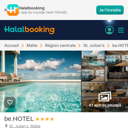
Halalbooking
Je l'installe
L'app du voyage halal-friendly
Accueil
Malte
Région centrale
St. Julian's
be.HOT
41 autres photos
be.HOTEL
St. Julian's, Malte