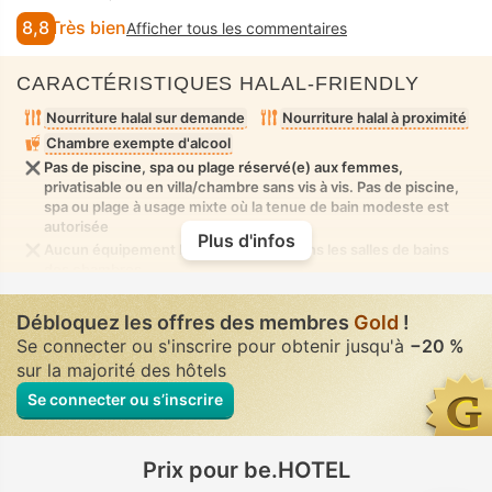
8,8
Très bien
Afficher tous les commentaires
CARACTÉRISTIQUES HALAL-FRIENDLY
Nourriture halal sur demande
Nourriture halal à proximité
Chambre exempte d'alcool
Pas de piscine, spa ou plage réservé(e) aux femmes,
privatisable ou en villa/chambre sans vis à vis. Pas de piscine,
spa ou plage à usage mixte où la tenue de bain modeste est
autorisée
Plus d'infos
Aucun équipement bidet disponible dans les salles de bains
des chambres
Débloquez les offres des membres
Gold
!
Se connecter ou s'inscrire pour obtenir jusqu'à
−20 %
sur la majorité des hôtels
Se connecter ou s’inscrire
Prix pour be.HOTEL