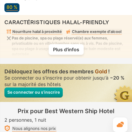
80 %
CARACTÉRISTIQUES HALAL-FRIENDLY
Nourriture halal à proximité
Chambre exempte d'alcool
Pas de piscine, spa ou plage réservé(e) aux femmes,
privatisable ou en villa/chambre sans vis à vis. Pas de piscine,
spa ou plage à usage mixte où la tenue de bain modeste est
Plus d'infos
autorisée
Débloquez les offres des membres
Gold
!
Se connecter ou s'inscrire pour obtenir jusqu'à
−20 %
sur la majorité des hôtels
Se connecter ou s’inscrire
Prix pour Best Western Ship Hotel
2 personnes
1 nuit
M
Nous alignons nos prix