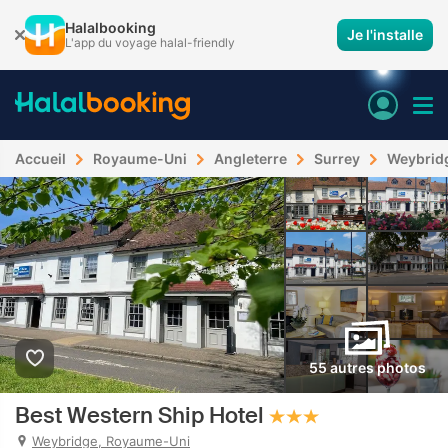
Halalbooking
Je l'installe
L'app du voyage halal-friendly
Accueil
Royaume-Uni
Angleterre
Surrey
Weybrid
55 autres photos
Best Western Ship Hotel
Weybridge, Royaume-Uni