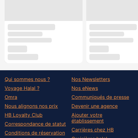
Qui sommes nous ?
Nos Newsletters
Voyage Halal ?
Nos eNews
Omra
Communiqués de presse
Nous alignons nos prix
Devenir une agence
HB Loyalty Club
Ajouter votre
établissement
Correspondance de statut
Carrières chez HB
Conditions de réservation