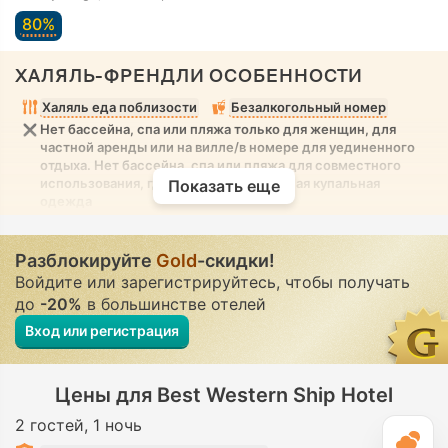
80%
ХАЛЯЛЬ-ФРЕНДЛИ ОСОБЕННОСТИ
Халяль еда поблизости
Безалкогольный номер
Нет бассейна, спа или пляжа только для женщин, для
частной аренды или на вилле/в номере для уединенного
отдыха. Нет бассейна, спа или пляжа для совместного
использования, где разрешена скромная купальная
Показать еще
одежда
Разблокируйте
Gold
-скидки!
Войдите или зарегистрируйтесь, чтобы получать
до
-20%
в большинстве отелей
Вход или регистрация
Цены для Best Western Ship Hotel
2 гостей
1 ночь
П