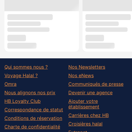
Qui sommes nous ?
Nos Newsletters
Voyage Halal ?
Nos eNews
Omra
Communiqués de presse
Nous alignons nos prix
Devenir une agence
HB Loyalty Club
Ajouter votre
établissement
Correspondance de statut
Carrières chez HB
Conditions de réservation
Croisières halal
Charte de confidentialité