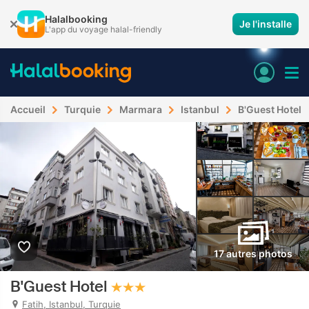
Halalbooking
Je l'installe
L'app du voyage halal-friendly
Accueil
Turquie
Marmara
Istanbul
B'Guest Hotel
17 autres photos
B'Guest Hotel
Fatih, Istanbul, Turquie