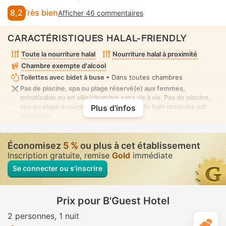
8,2
Très bien
Afficher 46 commentaires
CARACTÉRISTIQUES HALAL-FRIENDLY
Toute la nourriture halal
Nourriture halal à proximité
Chambre exempte d'alcool
Toilettes avec bidet à buse
• Dans toutes chambres
Pas de piscine, spa ou plage réservé(e) aux femmes,
privatisable ou en villa/chambre sans vis à vis. Pas de piscine,
spa ou plage à usage mixte où la tenue de bain modeste est
Plus d'infos
autorisée
Économisez
5 %
ou plus à cet établissement
Inscription gratuite, remise
Gold
immédiate
Se connecter ou s’inscrire
Prix pour B'Guest Hotel
2 personnes
1 nuit
M