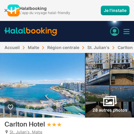
Halalbooking
Je l'installe
L'app du voyage halal-friendly
Accueil
Malte
Région centrale
St. Julian's
Carlton
28 autres photos
Carlton Hotel
St. Julian's, Malte