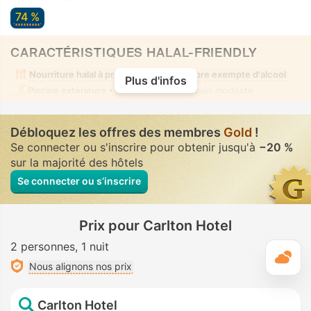
74 %
CARACTÉRISTIQUES HALAL-FRIENDLY
Nourriture halal à proximité
Chambre exempte d'alcool
Plus d'infos
Piscine extérieure
• Mixte • Tenue de bain modeste
Débloquez les offres des membres
Gold
!
Se connecter ou s'inscrire pour obtenir jusqu'à
−20 %
sur la majorité des hôtels
Se connecter ou s’inscrire
Prix pour Carlton Hotel
2 personnes
1 nuit
M
Nous alignons nos prix
Carlton Hotel