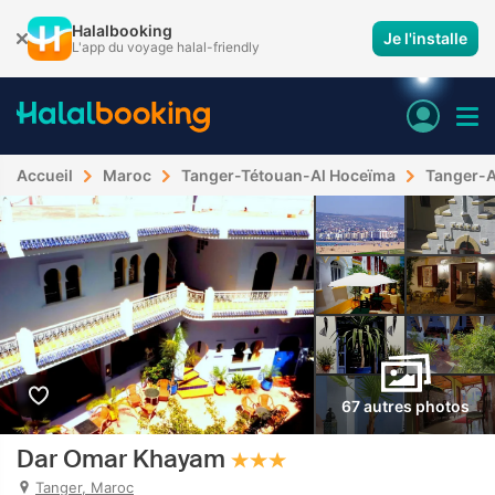
Halalbooking
Je l'installe
L'app du voyage halal-friendly
Accueil
Maroc
Tanger-Tétouan-Al Hoceïma
Tanger-A
67 autres photos
Dar Omar Khayam
Tanger, Maroc