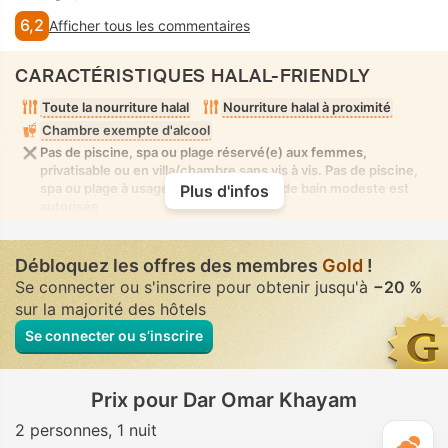
6,2
Afficher tous les commentaires
CARACTÉRISTIQUES HALAL-FRIENDLY
Toute la nourriture halal
Nourriture halal à proximité
Chambre exempte d'alcool
Pas de piscine, spa ou plage réservé(e) aux femmes,
privatisable ou en villa/chambre sans vis à vis. Pas de piscine,
spa ou plage à usage mixte où la tenue de bain modeste est
Plus d'infos
autorisée
Débloquez les offres des membres
Gold
!
Se connecter ou s'inscrire pour obtenir jusqu'à
−20 %
sur la majorité des hôtels
Se connecter ou s’inscrire
Prix pour Dar Omar Khayam
2 personnes
1 nuit
M