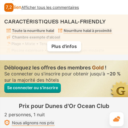
7,2
Bien
Afficher tous les commentaires
CARACTÉRISTIQUES HALAL-FRIENDLY
Toute la nourriture halal
Nourriture halal à proximité
Chambre exempte d'alcool
Plage
• Mixte • Tenue de bain modeste
Plus d'infos
Piscine extérieure
• Mixte • Tenue de bain modeste
Débloquez les offres des membres
Gold
!
Se connecter ou s'inscrire pour obtenir jusqu'à
−20 %
sur la majorité des hôtels
Se connecter ou s’inscrire
Prix pour Dunes d'Or Ocean Club
2 personnes
1 nuit
M
Nous alignons nos prix