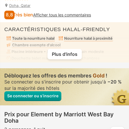
Doha, Qatar
8,8
Très bien
Afficher tous les commentaires
CARACTÉRISTIQUES HALAL-FRIENDLY
Toute la nourriture halal
Nourriture halal à proximité
Chambre exempte d'alcool
Piscine intérieure
• Mixte • Tenue de bain modeste
Plus d'infos
Douchette bidet manuel
• Dans toutes chambres
Débloquez les offres des membres
Gold
!
Se connecter ou s'inscrire pour obtenir jusqu'à
−20 %
sur la majorité des hôtels
Se connecter ou s’inscrire
Prix pour Element by Marriott West Bay
Doha