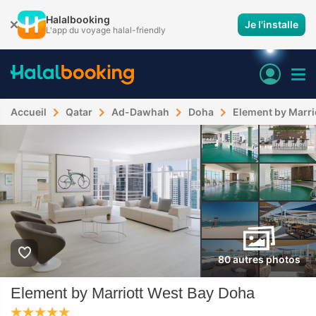
Halalbooking
Je l'installe
L'app du voyage halal-friendly
Accueil
Qatar
Ad-Dawhah
Doha
Element by Marri
80 autres photos
Element by Marriott West Bay Doha