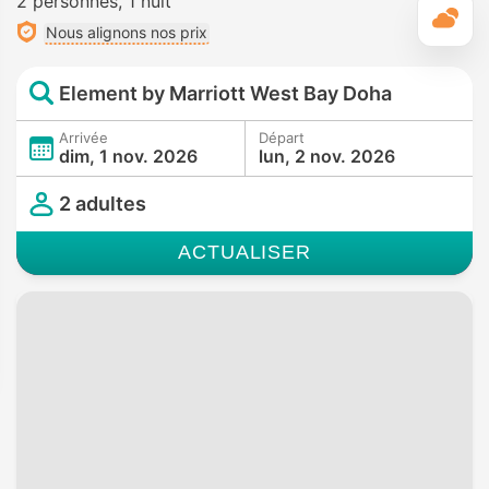
2 personnes
1 nuit
M
Nous alignons nos prix
Element by Marriott West Bay Doha
Arrivée
Départ
dim, 1 nov. 2026
lun, 2 nov. 2026
2 adultes
ACTUALISER