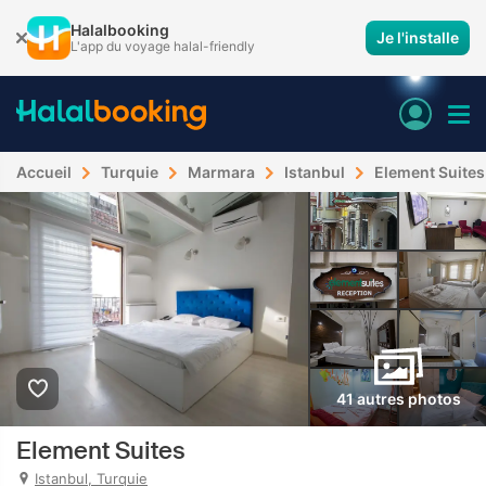
Halalbooking
Je l'installe
L'app du voyage halal-friendly
Accueil
Turquie
Marmara
Istanbul
Element Suites
41 autres photos
Element Suites
Istanbul, Turquie