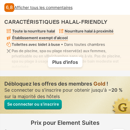
6,8
Afficher tous les commentaires
CARACTÉRISTIQUES HALAL-FRIENDLY
Toute la nourriture halal
Nourriture halal à proximité
Établissement exempt d'alcool
Toilettes avec bidet à buse
• Dans toutes chambres
Pas de piscine, spa ou plage réservé(e) aux femmes,
privatisable ou en villa/chambre sans vis à vis. Pas de piscine,
spa ou plage à usage mixte où la tenue de bain modeste est
Plus d'infos
autorisée
Débloquez les offres des membres
Gold
!
Se connecter ou s'inscrire pour obtenir jusqu'à
−20 %
sur la majorité des hôtels
Se connecter ou s’inscrire
Prix pour Element Suites