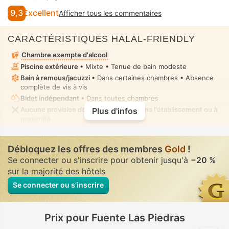
9,3
Excellent
Afficher tous les commentaires
CARACTÉRISTIQUES HALAL-FRIENDLY
Chambre exempte d'alcool
Piscine extérieure
• Mixte • Tenue de bain modeste
Bain à remous/jacuzzi
• Dans certaines chambres • Absence
complète de vis à vis
Bidet indépendant
• Dans toutes chambres
Aucune provision de nourriture halal dans l'établissement ou à
Plus d'infos
proximité
Débloquez les offres des membres
Gold
!
Se connecter ou s'inscrire pour obtenir jusqu'à
−20 %
sur la majorité des hôtels
Se connecter ou s’inscrire
Prix pour Fuente Las Piedras