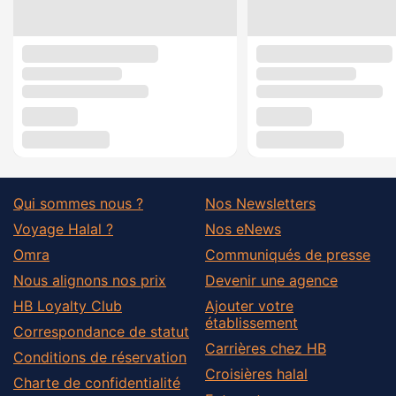
Qui sommes nous ?
Nos Newsletters
Voyage Halal ?
Nos eNews
Omra
Communiqués de presse
Nous alignons nos prix
Devenir une agence
HB Loyalty Club
Ajouter votre
établissement
Correspondance de statut
Carrières chez HB
Conditions de réservation
Croisières halal
Charte de confidentialité