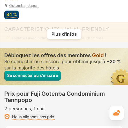
Gotemba, Japon
84 %
CARACTÉRISTIQUES HALAL-FRIENDLY
Plus d'infos
Toilettes avec bidet à buse
• Dans toutes chambres
Débloquez les offres des membres
Gold
!
Se connecter ou s'inscrire pour obtenir jusqu'à
−20 %
sur la majorité des hôtels
Se connecter ou s’inscrire
Prix pour Fuji Gotenba Condominium
Tannpopo
2 personnes
1 nuit
M
Nous alignons nos prix