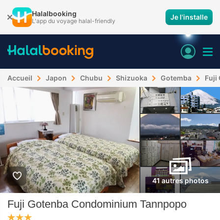
Halalbooking
Je l'installe
L'app du voyage halal-friendly
Accueil
Japon
Chubu
Shizuoka
Gotemba
Fuj
41 autres photos
Fuji Gotenba Condominium Tannpopo