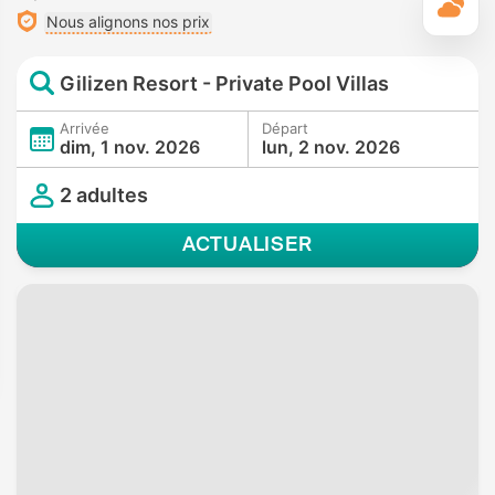
M
Nous alignons nos prix
Gilizen Resort - Private Pool Villas
Arrivée
Départ
dim, 1 nov. 2026
lun, 2 nov. 2026
2 adultes
ACTUALISER