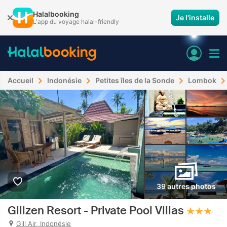
Halalbooking
Je l'installe
L'app du voyage halal-friendly
Accueil
Indonésie
Petites îles de la Sonde
Lombok
39 autres photos
Gilizen Resort - Private Pool Villas
Gili Air, Indonésie