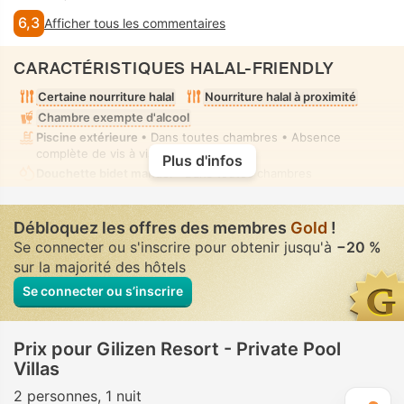
6,3
Afficher tous les commentaires
CARACTÉRISTIQUES HALAL-FRIENDLY
Certaine nourriture halal
Nourriture halal à proximité
Chambre exempte d'alcool
Piscine extérieure
• Dans toutes chambres • Absence
complète de vis à vis
Plus d'infos
Douchette bidet manuel
• Dans toutes chambres
Débloquez les offres des membres
Gold
!
Se connecter ou s'inscrire pour obtenir jusqu'à
−20 %
sur la majorité des hôtels
Se connecter ou s’inscrire
Prix pour Gilizen Resort - Private Pool
Villas
2 personnes
1 nuit