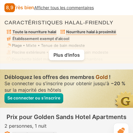
8,9
Très bien
Afficher tous les commentaires
CARACTÉRISTIQUES HALAL-FRIENDLY
Toute la nourriture halal
Nourriture halal à proximité
Établissement exempt d'alcool
Plage
• Mixte • Tenue de bain modeste
Piscine extérieure
• Mixte • Tenue de bain modeste
Plus d'infos
Douchette bidet manuel
• Dans toutes chambres
Débloquez les offres des membres
Gold
!
Se connecter ou s'inscrire pour obtenir jusqu'à
−20 %
sur la majorité des hôtels
Se connecter ou s’inscrire
Prix pour Golden Sands Hotel Apartments
2 personnes
1 nuit
M