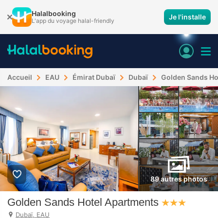
Halalbooking
Je l'installe
L'app du voyage halal-friendly
Accueil
EAU
Émirat Dubaï
Dubaï
Golden Sands Ho
89 autres photos
Golden Sands Hotel Apartments
Dubaï, EAU