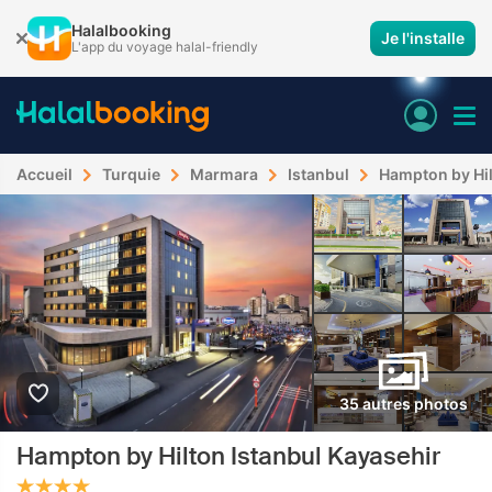
Halalbooking
Je l'installe
L'app du voyage halal-friendly
Accueil
Turquie
Marmara
Istanbul
Hampton by Hil
35 autres photos
Hampton by Hilton Istanbul Kayasehir