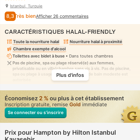
Istanbul, Turquie
8,3
Très bien
Afficher 26 commentaires
CARACTÉRISTIQUES HALAL-FRIENDLY
Toute la nourriture halal
Nourriture halal à proximité
Chambre exempte d'alcool
Toilettes avec bidet à buse
• Dans toutes chambres
Pas de piscine, spa ou plage réservé(e) aux femmes,
privatisable ou en villa/chambre sans vis à vis. Pas de piscine,
spa ou plage à usage mixte où la tenue de bain modeste est
Plus d'infos
autorisée
Économisez
2 %
ou plus à cet établissement
Inscription gratuite, remise
Gold
immédiate
Se connecter ou s’inscrire
Prix pour Hampton by Hilton Istanbul
Kayasehir