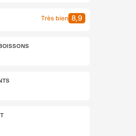
8,9
S
Très bien
 BOISSONS
NTS
NT