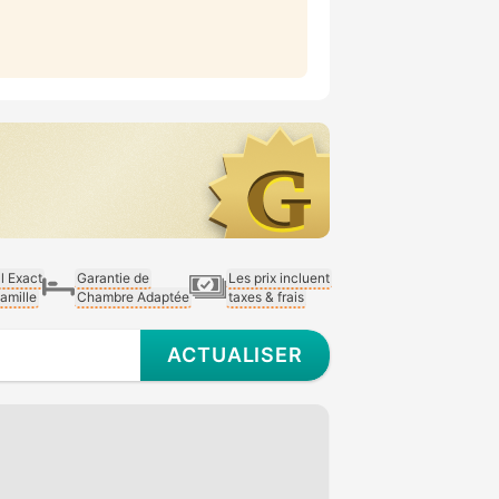
al Exact
Garantie de
Les prix incluent
Famille
Chambre Adaptée
taxes & frais
ACTUALISER