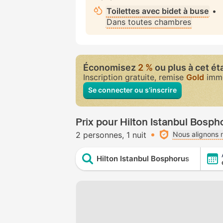
Toilettes avec bidet à buse
•
Dans toutes chambres
Économisez
2 %
ou plus à cet é
Inscription gratuite, remise
Gold
immé
Se connecter ou s’inscrire
Prix pour Hilton Istanbul Bosph
2 personnes
1 nuit
Nous alignons n
Hilton Istanbul Bosphorus