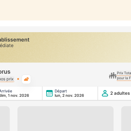
tablissement
diate
orus
Prix Tot
pour la 
Météo typique
os prix
Arrivée
Départ
2 adultes
dim, 1 nov. 2026
lun, 2 nov. 2026