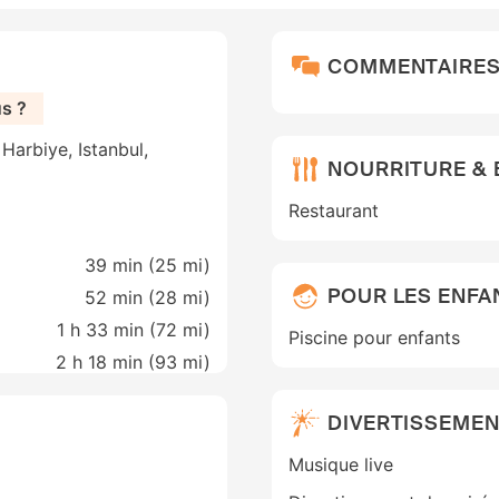
COMMENTAIRE
s ?
Harbiye, Istanbul,
NOURRITURE &
Restaurant
39 min (
25 mi
)
POUR LES ENFA
52 min (
28 mi
)
1 h 33 min (
72 mi
)
Piscine pour enfants
2 h 18 min (
93 mi
)
DIVERTISSEME
Musique live