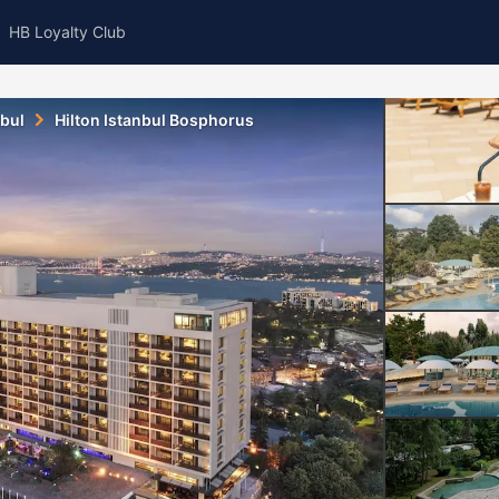
HB Loyalty Club
nbul
Hilton Istanbul Bosphorus