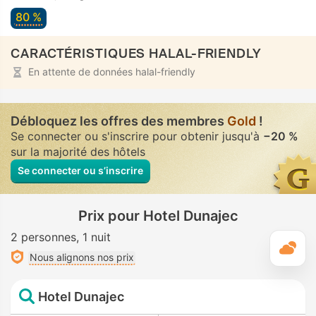
80 %
CARACTÉRISTIQUES HALAL-FRIENDLY
En attente de données halal-friendly
Débloquez les offres des membres
Gold
!
Se connecter ou s'inscrire pour obtenir jusqu'à
−20 %
sur la majorité des hôtels
Se connecter ou s’inscrire
Prix pour Hotel Dunajec
2 personnes
1 nuit
M
Nous alignons nos prix
Hotel Dunajec