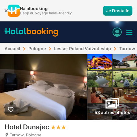
Halalbooking
Je l'installe
L'app du voyage halal-friendly
Accueil
Pologne
Lesser Poland Voivodeship
Tarnów
53 autres photos
Hotel Dunajec
Tarnow, Pologne