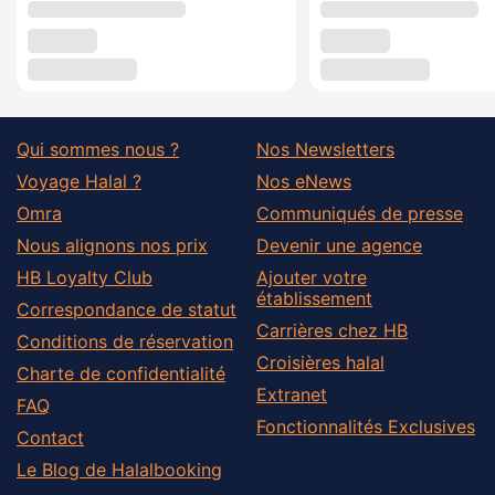
Qui sommes nous ?
Nos Newsletters
Voyage Halal ?
Nos eNews
Omra
Communiqués de presse
Nous alignons nos prix
Devenir une agence
HB Loyalty Club
Ajouter votre
établissement
Correspondance de statut
Carrières chez HB
Conditions de réservation
Croisières halal
Charte de confidentialité
Extranet
FAQ
Fonctionnalités Exclusives
Contact
Le Blog de Halalbooking