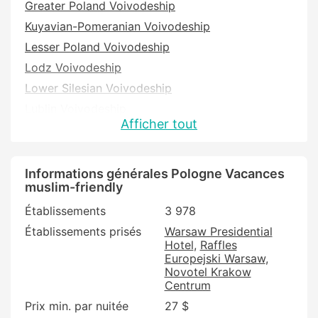
Greater Poland Voivodeship
Kuyavian-Pomeranian Voivodeship
Lesser Poland Voivodeship
Lodz Voivodeship
Lower Silesian Voivodeship
Lublin Voivodeship
Afficher tout
Lubusz Voivodeship
Masovian Voivodeship
Opole Voivodeship
Informations générales Pologne Vacances
muslim-friendly
Podkarpackie Voivodeship
Établissements
3 978
Podlaskie Voivodeship
Établissements prisés
Warsaw Presidential
Pomeranian Voivodeship
Hotel
Raffles
Silesian Voivodeship
Europejski Warsaw
Novotel Krakow
Swietokrzyskie Voivodeship
Centrum
Warmian-Masurian Voivodeship
Prix min. par nuitée
27 $
West Pomeranian Voivodeship