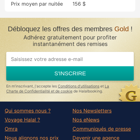
Prix moyen par nuitée
156 $
Débloquez les offres des membres
Gold
!
Adhérez gratuitement pour profiter
instantanément des remises
S'INSCRIRE
En m'inscrivant, j'accepte les
Conditions d'utilisations
et
La
Charte de Confidentialité et de cookie
de Halalbooking.
Qui sommes nous ?
Nos Newsletters
Voyage Halal ?
Nos eNews
Omra
Communiqués de presse
Nous alignons nos prix
Devenir une agence