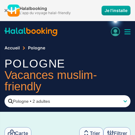
Halalbooking
Je l'installe
L'app du voyage halal-friendly
Accueil
Pologne
POLOGNE
Vacances muslim-
friendly
Pologne
•
2 adultes
Carte
Trier
Filtrer