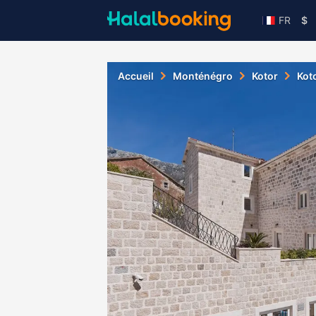
FR
$
Accueil
Monténégro
Kotor
Kot