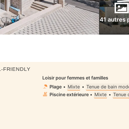
41 autres 
-FRIENDLY
Loisir pour femmes et familles
Plage
•
Mixte
•
Tenue de bain mode
Piscine extérieure
•
Mixte
•
Tenue 