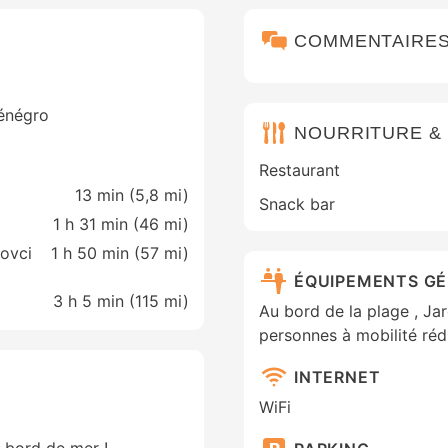
COMMENTAIRE
ténégro
NOURRITURE &
Restaurant
13 min (
5,8 mi
)
Snack bar
1 h 31 min (
46 mi
)
ovci
1 h 50 min (
57 mi
)
ÉQUIPEMENTS G
3 h 5 min (
115 mi
)
Au bord de la plage , Ja
personnes à mobilité réd
INTERNET
WiFi
n bord de mer !