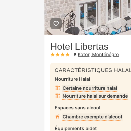
Hotel Libertas
Kotor, Monténégro
stars: 4
CARACTÉRISTIQUES HALAL
Nourriture Halal
Certaine nourriture halal
Nourriture halal sur demande
Espaces sans alcool
Chambre exempte d'alcool
Équipements bidet