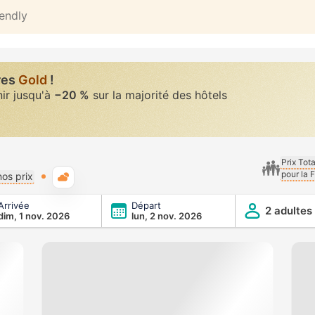
iendly
res
Gold
!
nir jusqu'à
−20 %
sur la majorité des hôtels
Prix Tot
pour la 
Météo typique
os prix
Arrivée
Départ
2 adultes
dim, 1 nov. 2026
lun, 2 nov. 2026