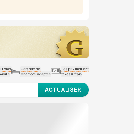
al Exact
Garantie de
Les prix incluent
Famille
Chambre Adaptée
taxes & frais
ACTUALISER