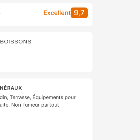
9,7
Excellent
S
 BOISSONS
ÉNÉRAUX
rdin, Terrasse, Équipements pour
uite, Non-fumeur partout