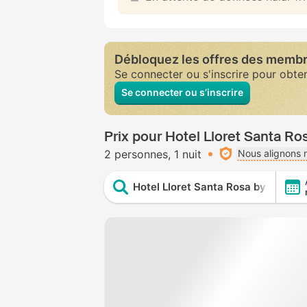
Débloquez les offres des memb
Se connecter ou s'inscrire pour obte
Se connecter ou s’inscrire
Prix pour Hotel Lloret Santa Ro
2 personnes
1 nuit
Nous alignons n
Hotel Lloret Santa Rosa by Pierre