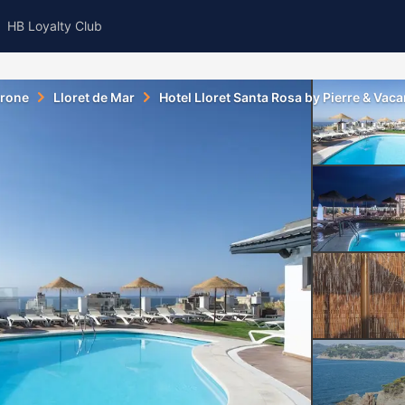
HB Loyalty Club
rone
Lloret de Mar
Hotel Lloret Santa Rosa by Pierre & Vac