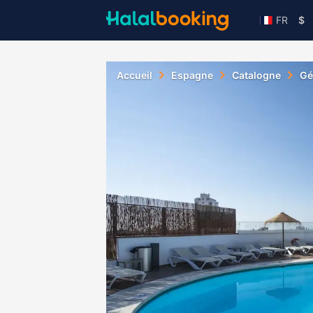
FR
$
Accueil
Espagne
Catalogne
Gé