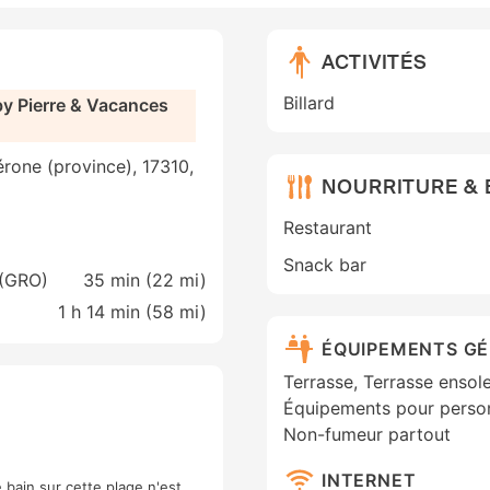
ACTIVITÉS
Billard
by Pierre & Vacances
érone (province), 17310,
NOURRITURE &
Restaurant
Snack bar
 (GRO)
35 min (
22 mi
)
1 h 14 min (
58 mi
)
ÉQUIPEMENTS G
Terrasse, Terrasse ensole
Équipements pour personn
Non-fumeur partout
INTERNET
 bain sur cette plage n'est