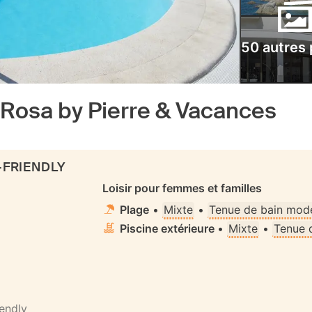
50 autres
 Rosa by Pierre & Vacances
-FRIENDLY
Loisir pour femmes et familles
Plage
•
Mixte
•
Tenue de bain mode
Piscine extérieure
•
Mixte
•
Tenue 
iendly