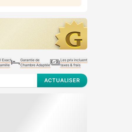
al Exact
Garantie de
Les prix incluent
Famille
Chambre Adaptée
taxes & frais
ACTUALISER