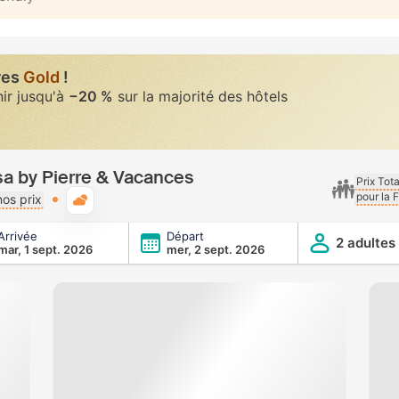
res
Gold
!
nir jusqu'à
−20 %
sur la majorité des hôtels
sa by Pierre & Vacances
Prix Tot
pour la 
Météo typique
os prix
Arrivée
Départ
 & Vacances
2 adultes
mar, 1 sept. 2026
mer, 2 sept. 2026