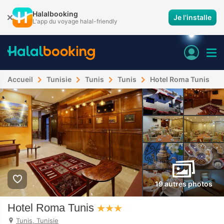
Halalbooking
Je l'installe
L'app du voyage halal-friendly
Accueil
Tunisie
Tunis
Tunis
Hotel Roma Tunis
19 autres photos
Hotel Roma Tunis
Tunis, Tunisie