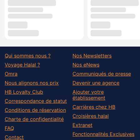
Qui sommes nous ?
Nos Newsletters
Voyage Halal ?
Nos eNews
Omra
Communiqués de presse
Nous alignons nos prix
Devenir une agence
HB Loyalty Club
Ajouter votre
établissement
Correspondance de statut
Carrières chez HB
Conditions de réservation
Croisières halal
Charte de confidentialité
Extranet
FAQ
Fonctionnalités Exclusives
Contact