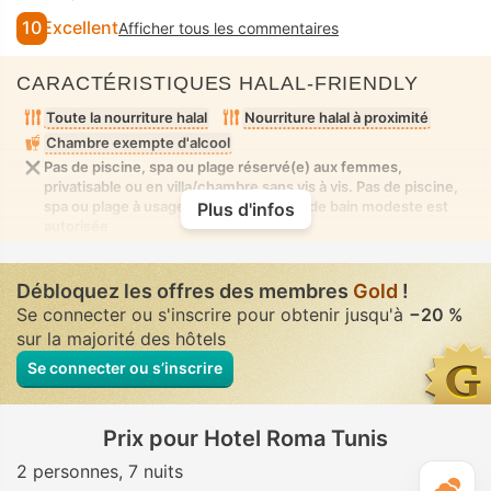
10
Excellent
Afficher tous les commentaires
CARACTÉRISTIQUES HALAL-FRIENDLY
Toute la nourriture halal
Nourriture halal à proximité
Chambre exempte d'alcool
Pas de piscine, spa ou plage réservé(e) aux femmes,
privatisable ou en villa/chambre sans vis à vis. Pas de piscine,
spa ou plage à usage mixte où la tenue de bain modeste est
Plus d'infos
autorisée
Débloquez les offres des membres
Gold
!
Se connecter ou s'inscrire pour obtenir jusqu'à
−20 %
sur la majorité des hôtels
Se connecter ou s’inscrire
Prix pour Hotel Roma Tunis
2 personnes
7 nuits
M