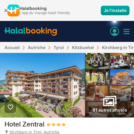
Halalbooking
Je l'installe
L'app du voyage halal-friendly
Accueil
Autriche
Tyrol
Kitzbuehel
Kirchberg in Tir
81 autres photos
Hotel Zentral
Kirchberg in Tirol, Autriche