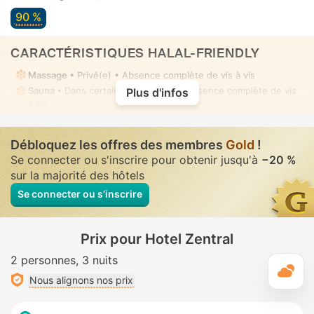
90 %
CARACTÉRISTIQUES HALAL-FRIENDLY
Massage
• Privé(e) • Absence complète de vis à vis
Sauna
• Dans certaines chambres • Absence complète de vis
Plus d'infos
à vis
Débloquez les offres des membres
Gold
!
Se connecter ou s'inscrire pour obtenir jusqu'à
−20 %
sur la majorité des hôtels
Se connecter ou s’inscrire
Prix pour Hotel Zentral
2 personnes
3 nuits
M
Nous alignons nos prix