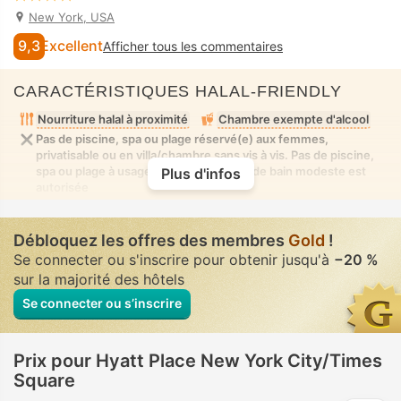
New York, USA
9,3
Excellent
Afficher tous les commentaires
CARACTÉRISTIQUES HALAL-FRIENDLY
Nourriture halal à proximité
Chambre exempte d'alcool
Pas de piscine, spa ou plage réservé(e) aux femmes,
privatisable ou en villa/chambre sans vis à vis. Pas de piscine,
spa ou plage à usage mixte où la tenue de bain modeste est
Plus d'infos
autorisée
Débloquez les offres des membres
Gold
!
Se connecter ou s'inscrire pour obtenir jusqu'à
−20 %
sur la majorité des hôtels
Se connecter ou s’inscrire
Prix pour Hyatt Place New York City/Times
Square