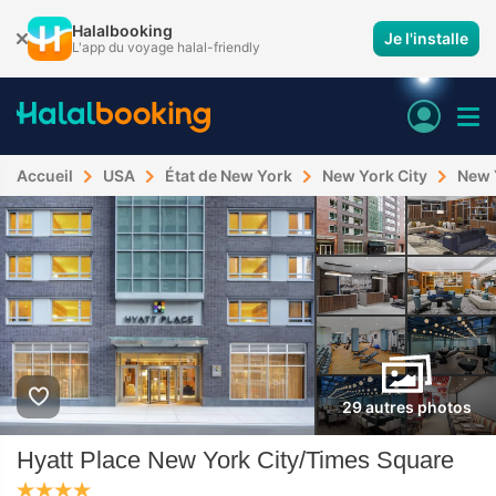
Halalbooking
Je l'installe
L'app du voyage halal-friendly
Accueil
USA
État de New York
New York City
New 
29 autres photos
Hyatt Place New York City/Times Square