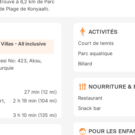
trouve à 6,2 km de Parc
de Plage de Konyaaltı.
ACTIVITÉS
Court de tennis
illas - All inclusive
Parc aquatique
esi No: 423, Aksu,
Billard
urquie
NOURRITURE &
27 min (
12 mi
)
Restaurant
rt,
2 h 19 min (
104 mi
)
Snack bar
3 h 10 min (
135 mi
)
POUR LES ENFA