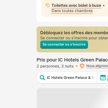
Toilettes avec bidet à buse
•
Dans toutes chambres
Débloquez les offres des memb
Se connecter ou s'inscrire pour obte
Se connecter ou s’inscrire
Prix pour IC Hotels Green Palace 
2 personnes
3 nuits
Nous alignons
IC Hotels Green Palace & Villas - Al