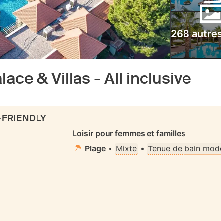
268 autre
ace & Villas - All inclusive
-FRIENDLY
Loisir pour femmes et familles
Plage
•
Mixte
•
Tenue de bain mode