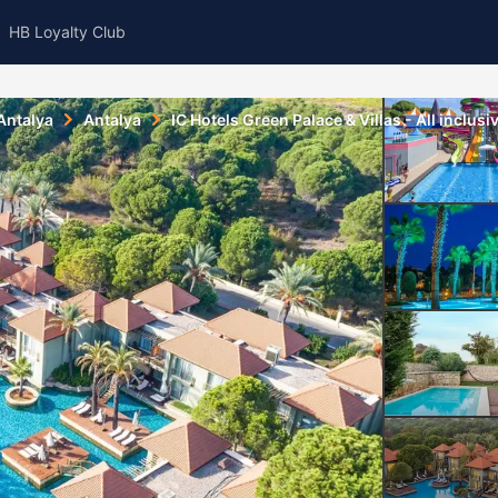
HB Loyalty Club
Antalya
Antalya
IC Hotels Green Palace & Villas - All inclusi