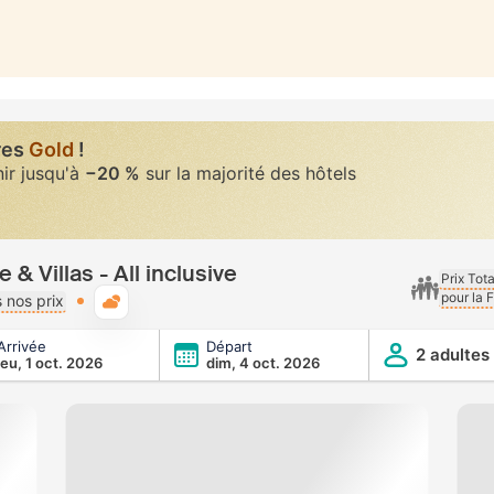
res
Gold
!
nir jusqu'à
−20 %
sur la majorité des hôtels
& Villas - All inclusive
Prix Tot
pour la 
Météo typique
 nos prix
Arrivée
Départ
l inclusive
2 adultes
jeu, 1 oct. 2026
dim, 4 oct. 2026