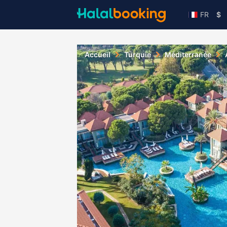
FR
$
Accueil
Turquie
Méditerranée