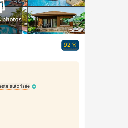
s photos
92 %
ste autorisée