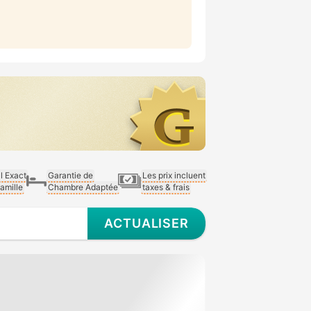
al Exact
Garantie de
Les prix incluent
Famille
Chambre Adaptée
taxes & frais
ACTUALISER