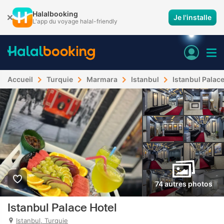
Halalbooking
Je l'installe
L'app du voyage halal-friendly
Accueil
Turquie
Marmara
Istanbul
Istanbul Palace
74 autres photos
Istanbul Palace Hotel
Istanbul, Turquie