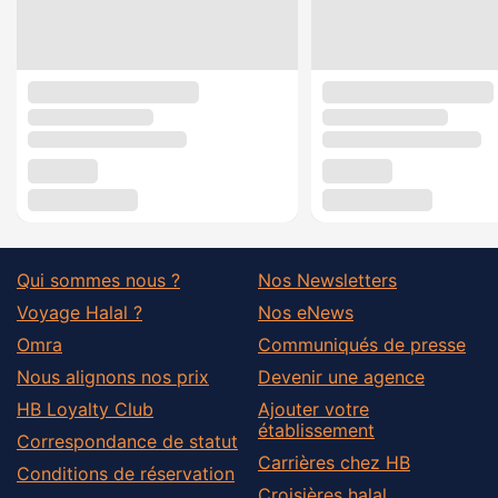
Qui sommes nous ?
Nos Newsletters
Voyage Halal ?
Nos eNews
Omra
Communiqués de presse
Nous alignons nos prix
Devenir une agence
HB Loyalty Club
Ajouter votre
établissement
Correspondance de statut
Carrières chez HB
Conditions de réservation
Croisières halal