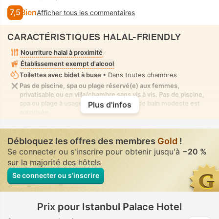
7,5
Bien
Afficher tous les commentaires
CARACTÉRISTIQUES HALAL-FRIENDLY
Nourriture halal à proximité
Établissement exempt d'alcool
Toilettes avec bidet à buse
• Dans toutes chambres
Pas de piscine, spa ou plage réservé(e) aux femmes,
privatisable ou en villa/chambre sans vis à vis. Pas de piscine,
spa ou plage à usage mixte où la tenue de bain modeste est
Plus d'infos
autorisée
Débloquez les offres des membres
Gold
!
Se connecter ou s'inscrire pour obtenir jusqu'à
−20 %
sur la majorité des hôtels
Se connecter ou s’inscrire
Prix pour Istanbul Palace Hotel