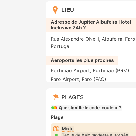
LIEU
Adresse de Jupiter Albufeira Hotel - 
Inclusive 24h ?
Rua Alexandre ONeill, Albufeira, Faro
Portugal
Aéroports les plus proches
Portimão Airport, Portimao (PRM)
Faro Airport, Faro (FAO)
PLAGES
Que signifie le code-couleur ?
Plage
Mixte
Tenue de bain modeste autorisée