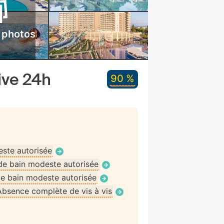
 photos
sive 24h
90 %
ste autorisée
de bain modeste autorisée
e bain modeste autorisée
Absence complète de vis à vis