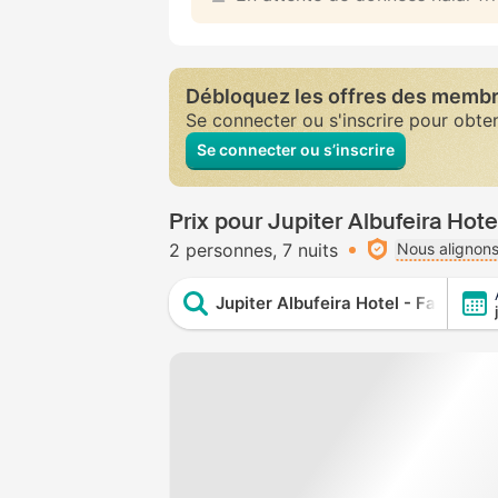
Débloquez les offres des memb
Se connecter ou s'inscrire pour obte
Se connecter ou s’inscrire
Prix pour Jupiter Albufeira Hote
2 personnes
7 nuits
Nous alignons
Jupiter Albufeira Hotel - Family & F