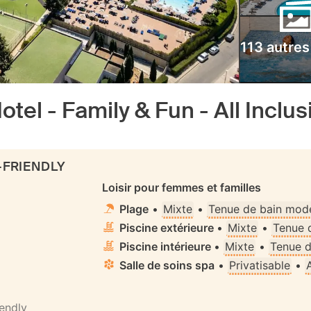
113 autres
otel - Family & Fun - All Inclu
-FRIENDLY
Loisir pour femmes et familles
Plage
•
Mixte
•
Tenue de bain mode
Piscine extérieure
•
Mixte
•
Tenue 
Piscine intérieure
•
Mixte
•
Tenue d
Salle de soins spa
•
Privatisable
•
iendly