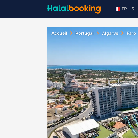
FR
$
Accueil
Portugal
Algarve
Faro