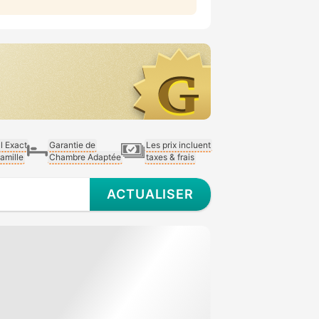
al Exact
Garantie de
Les prix incluent
Famille
Chambre Adaptée
taxes & frais
ACTUALISER