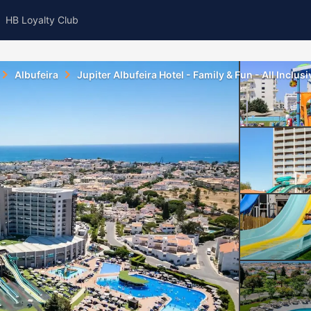
HB Loyalty Club
Albufeira
Jupiter Albufeira Hotel - Family & Fun - All Inclus