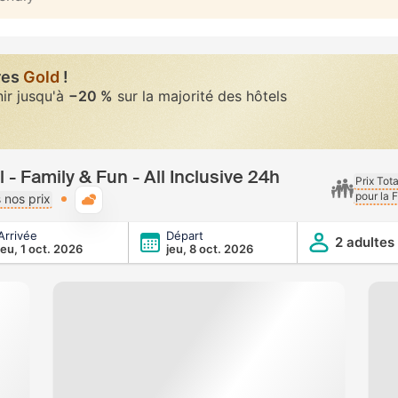
res
Gold
!
nir jusqu'à
−20 %
sur la majorité des hôtels
l - Family & Fun - All Inclusive 24h
Prix Tot
pour la 
Météo typique
 nos prix
Arrivée
Départ
un - All Inclusive 24h
2 adultes
jeu, 1 oct. 2026
jeu, 8 oct. 2026