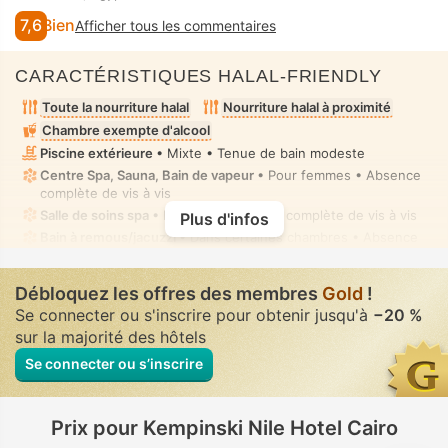
7,6
Bien
Afficher tous les commentaires
CARACTÉRISTIQUES HALAL-FRIENDLY
Toute la nourriture halal
Nourriture halal à proximité
Chambre exempte d'alcool
Piscine extérieure
• Mixte • Tenue de bain modeste
Centre Spa, Sauna, Bain de vapeur
• Pour femmes • Absence
complète de vis à vis
Salle de soins spa
• Privé(e) • Absence complète de vis à vis
Plus d'infos
Bain à remous/jacuzzi
• Dans certaines chambres • Absence
complète de vis à vis
Douchette bidet manuel
• Dans toutes chambres
Débloquez les offres des membres
Gold
!
Se connecter ou s'inscrire pour obtenir jusqu'à
−20 %
sur la majorité des hôtels
Se connecter ou s’inscrire
Prix pour Kempinski Nile Hotel Cairo