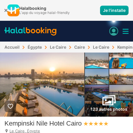
Halalbooking
Je l'installe
L'app du voyage halal-friendly
Accueil
Égypte
Le Caire
Caire
Le Caire
Kempins
123 autres photos
Kempinski Nile Hotel Cairo
Le Caire, Égypte