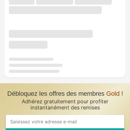
Débloquez les offres des membres
Gold
!
Adhérez gratuitement pour profiter
instantanément des remises
If
you
are