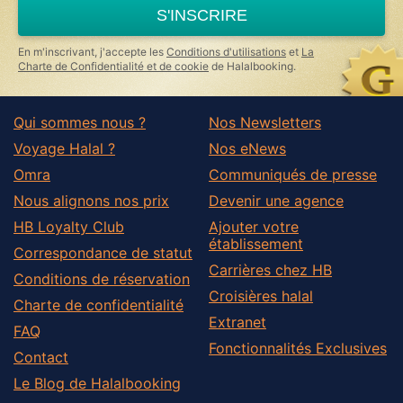
a
S'INSCRIRE
human,
ignore
this
En m'inscrivant, j'accepte les
Conditions d'utilisations
et
La
field
Charte de Confidentialité et de cookie
de Halalbooking.
Qui sommes nous ?
Nos Newsletters
Voyage Halal ?
Nos eNews
Omra
Communiqués de presse
Nous alignons nos prix
Devenir une agence
HB Loyalty Club
Ajouter votre
établissement
Correspondance de statut
Carrières chez HB
Conditions de réservation
Croisières halal
Charte de confidentialité
Extranet
FAQ
Fonctionnalités Exclusives
Contact
Le Blog de Halalbooking