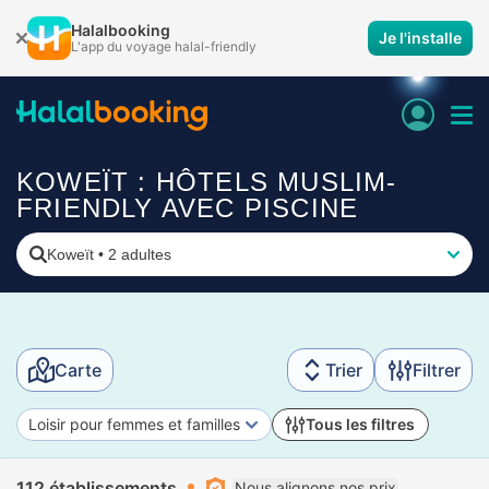
Halalbooking
Je l'installe
L'app du voyage halal-friendly
KOWEÏT : HÔTELS MUSLIM-
FRIENDLY AVEC PISCINE
Koweït
•
2 adultes
Carte
Trier
Filtrer
Loisir pour femmes et familles
Tous les filtres
112 établissements
Nous alignons nos prix