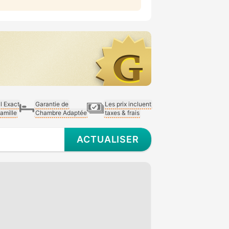
al Exact
Garantie de
Les prix incluent
Famille
Chambre Adaptée
taxes & frais
ACTUALISER