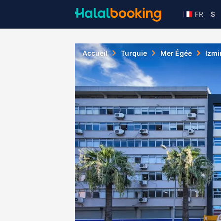
FR
$
Accueil
Turquie
Mer Égée
Izmi