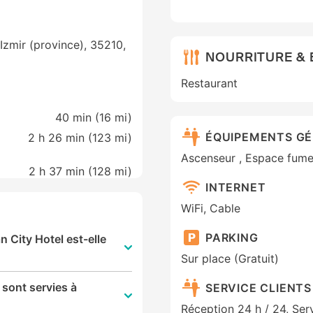
Izmir (province), 35210,
NOURRITURE &
Restaurant
40 min (
16 mi
)
ÉQUIPEMENTS G
2 h 26 min (
123 mi
)
Ascenseur , Espace fume
2 h 37 min (
128 mi
)
INTERNET
WiFi, Cable
PARKING
n City Hotel est-elle
Sur place (Gratuit)
 sont servies à
SERVICE CLIENTS
Réception 24 h / 24, Ser