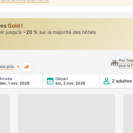
res
Gold
!
nir jusqu'à
−20 %
sur la majorité des hôtels
Prix Tot
pour la 
Météo typique
os prix
Arrivée
Départ
2 adultes
dim, 1 nov. 2026
lun, 2 nov. 2026