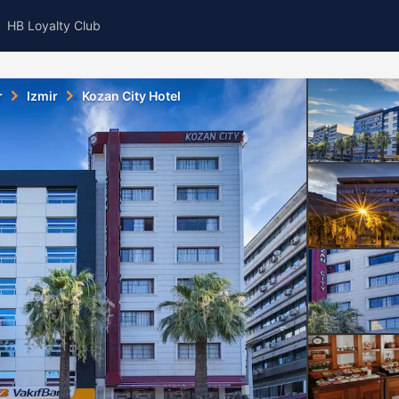
HB Loyalty Club
r
Izmir
Kozan City Hotel