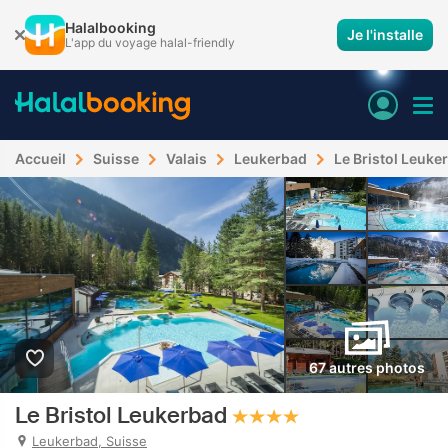
Halalbooking
Je l'installe
L'app du voyage halal-friendly
Accueil
Suisse
Valais
Leukerbad
Le Bristol Leuke
67 autres photos
Le Bristol Leukerbad
Leukerbad, Suisse