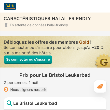
84 %
CARACTÉRISTIQUES HALAL-FRIENDLY
En attente de données halal-friendly
Débloquez les offres des membres
Gold
!
Se connecter ou s'inscrire pour obtenir jusqu'à
−20 %
sur la majorité des hôtels
Se connecter ou s’inscrire
Prix pour Le Bristol Leukerbad
2 personnes
1 nuit
M
Nous alignons nos prix
Le Bristol Leukerbad