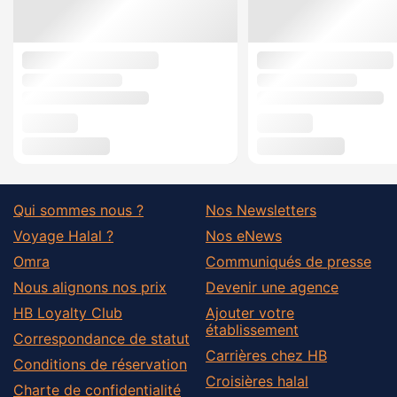
Qui sommes nous ?
Nos Newsletters
Voyage Halal ?
Nos eNews
Omra
Communiqués de presse
Nous alignons nos prix
Devenir une agence
HB Loyalty Club
Ajouter votre
établissement
Correspondance de statut
Carrières chez HB
Conditions de réservation
Croisières halal
Charte de confidentialité