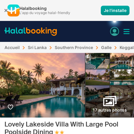
Halalbooking
Je l'installe
L'app du voyage halal-friendly
Accueil
Sri Lanka
Southern Province
Galle
Koggal
17 autres photos
Lovely Lakeside Villa With Large Pool
Poolside Dining