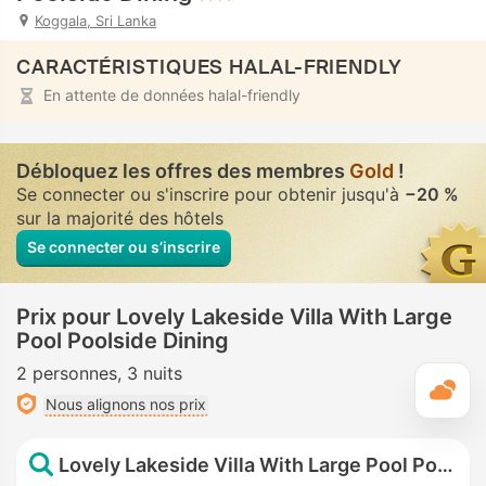
Koggala, Sri Lanka
CARACTÉRISTIQUES HALAL-FRIENDLY
En attente de données halal-friendly
Débloquez les offres des membres
Gold
!
Se connecter ou s'inscrire pour obtenir jusqu'à
−20 %
sur la majorité des hôtels
Se connecter ou s’inscrire
Prix pour Lovely Lakeside Villa With Large
Pool Poolside Dining
2 personnes
3 nuits
M
Nous alignons nos prix
Lovely Lakeside Villa With Large Pool Poolside Dining