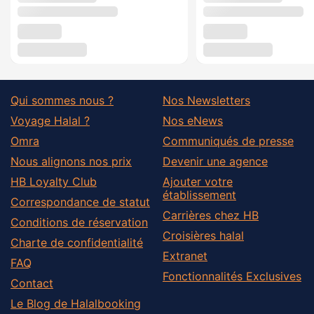
Qui sommes nous ?
Nos Newsletters
Voyage Halal ?
Nos eNews
Omra
Communiqués de presse
Nous alignons nos prix
Devenir une agence
HB Loyalty Club
Ajouter votre
établissement
Correspondance de statut
Carrières chez HB
Conditions de réservation
Croisières halal
Charte de confidentialité
Extranet
FAQ
Fonctionnalités Exclusives
Contact
Le Blog de Halalbooking