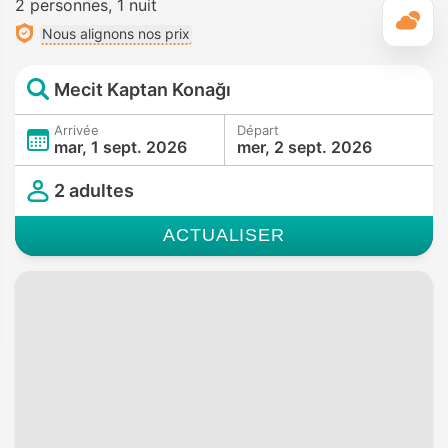
2 personnes
1 nuit
M
Nous alignons nos prix
Mecit Kaptan Konağı
Arrivée
Départ
mar, 1 sept. 2026
mer, 2 sept. 2026
2 adultes
ACTUALISER