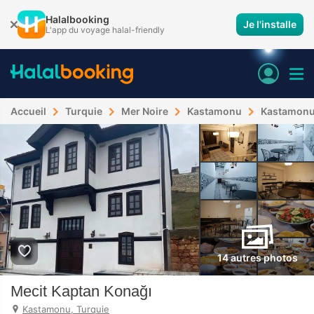
Halalbooking
Je l'installe
L'app du voyage halal-friendly
Accueil
Turquie
Mer Noire
Kastamonu
Kastamon
14 autres photos
Mecit Kaptan Konağı
Kastamonu, Turquie