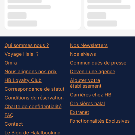
Qui sommes nous ?
Nos Newsletters
Voyage Halal ?
Nos eNews
Omra
Communiqués de presse
Nous alignons nos prix
Devenir une agence
HB Loyalty Club
Ajouter votre
établissement
Correspondance de statut
Carrières chez HB
Conditions de réservation
Croisières halal
Charte de confidentialité
Extranet
FAQ
Fonctionnalités Exclusives
Contact
Le Blog de Halalbooking