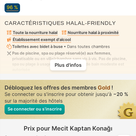
96 %
CARACTÉRISTIQUES HALAL-FRIENDLY
Toute la nourriture halal
Nourriture halal à proximité
Établissement exempt d'alcool
Toilettes avec bidet à buse
• Dans toutes chambres
Pas de piscine, spa ou plage réservé(e) aux femmes,
privatisable ou en villa/chambre sans vis à vis. Pas de piscine,
spa ou plage à usage mixte où la tenue de bain modeste est
Plus d'infos
autorisée
Débloquez les offres des membres
Gold
!
Se connecter ou s'inscrire pour obtenir jusqu'à
−20 %
sur la majorité des hôtels
Se connecter ou s’inscrire
Prix pour Mecit Kaptan Konağı