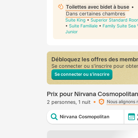
Toilettes avec bidet à buse
•
Dans certaines chambres
Suite King
•
Superior Standard Roo
•
Suite Familiale
•
Family Suite Sea
Junior
Débloquez les offres des memb
Se connecter ou s'inscrire pour obte
Se connecter ou s’inscrire
Prix pour Nirvana Cosmopolita
2 personnes
1 nuit
Nous alignons n
Nirvana Cosmopolitan