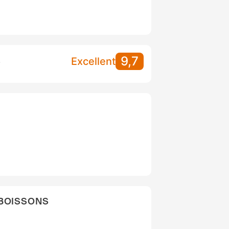
9,7
S
Excellent
 BOISSONS