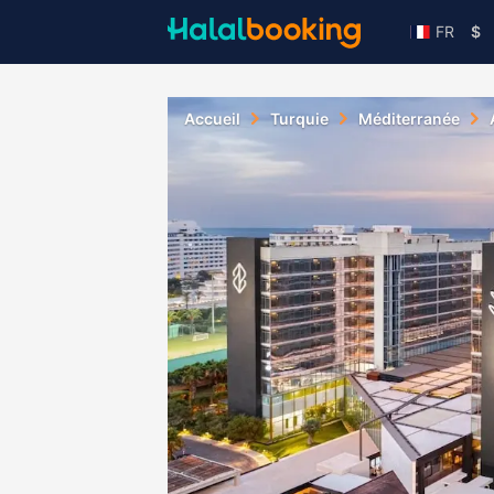
FR
$
Accueil
Turquie
Méditerranée