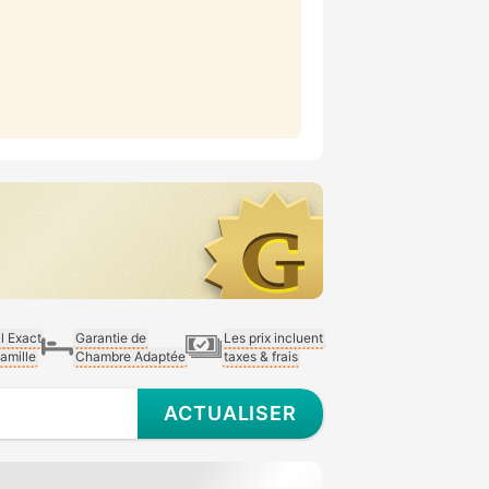
al Exact
Garantie de
Les prix incluent
Famille
Chambre Adaptée
taxes & frais
ACTUALISER