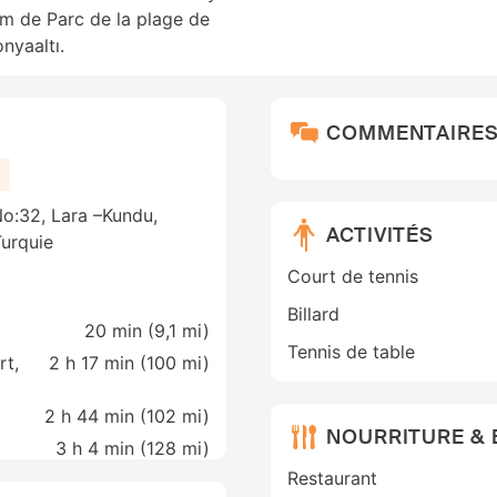
km de Parc de la plage de
nyaaltı.
COMMENTAIRE
o:32, Lara –Kundu,
ACTIVITÉS
Turquie
Court de tennis
Billard
20 min (
9,1 mi
)
Tennis de table
rt,
2 h 17 min (
100 mi
)
2 h 44 min (
102 mi
)
NOURRITURE &
3 h 4 min (
128 mi
)
Restaurant