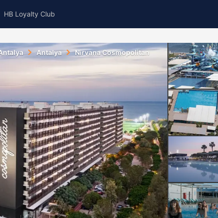
HB Loyalty Club
Antalya
Antalya
Nirvana Cosmopolitan