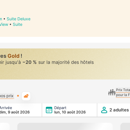
m
•
Suite Deluxe
 View
•
Suite
res
Gold
!
nir jusqu'à
−20 %
sur la majorité des hôtels
n
Prix Tot
pour la 
Météo typique
os prix
Arrivée
Départ
2 adultes
dim, 9 août 2026
lun, 10 août 2026