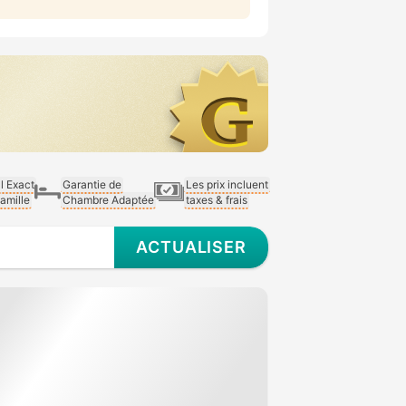
al Exact
Garantie de
Les prix incluent
Famille
Chambre Adaptée
taxes & frais
ACTUALISER