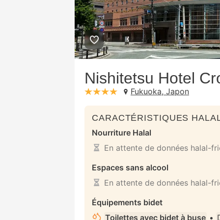
Nishitetsu Hotel C
Fukuoka, Japon
stars: 4
CARACTÉRISTIQUES HALAL
Nourriture Halal
En attente de données halal-fr
Espaces sans alcool
En attente de données halal-fr
Équipements bidet
Toilettes avec bidet à buse
•