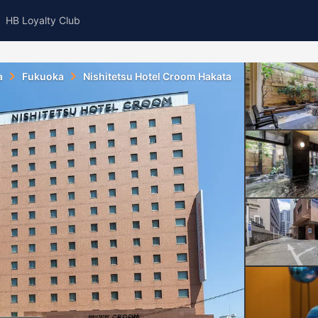
HB Loyalty Club
a
Fukuoka
Nishitetsu Hotel Croom Hakata