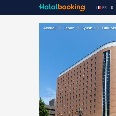
FR
$
Accueil
Japon
Kyūshū
Fukuok