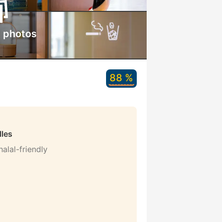
s photos
88 %
lles
alal-friendly