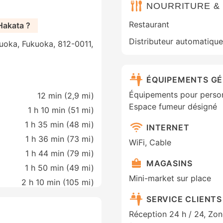
NOURRITURE &
Restaurant
Hakata ?
Distributeur automatique 
uoka, Fukuoka, 812-0011,
ÉQUIPEMENTS G
Équipements pour personn
12 min (
2,9 mi
)
Espace fumeur désigné
1 h 10 min (
51 mi
)
1 h 35 min (
48 mi
)
INTERNET
1 h 36 min (
73 mi
)
WiFi, Cable
1 h 44 min (
79 mi
)
MAGASINS
1 h 50 min (
49 mi
)
Mini-market sur place
2 h 10 min (
105 mi
)
SERVICE CLIENTS
Réception 24 h / 24, Zo