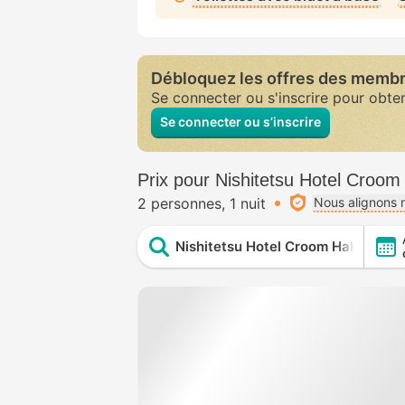
Débloquez les offres des memb
Se connecter ou s'inscrire pour obte
Se connecter ou s’inscrire
Prix pour Nishitetsu Hotel Croom
2 personnes
1 nuit
Nous alignons n
Nishitetsu Hotel Croom Hakata