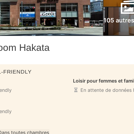
105 autre
room Hakata
-FRIENDLY
Loisir pour femmes et fami
iendly
En attente de données h
iendly
Dans toutes chambres