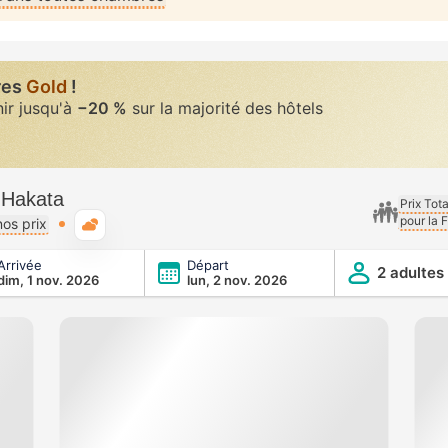
res
Gold
!
nir jusqu'à
−20 %
sur la majorité des hôtels
 Hakata
Prix Tot
pour la 
Météo typique
os prix
Arrivée
Départ
2 adultes
dim, 1 nov. 2026
lun, 2 nov. 2026