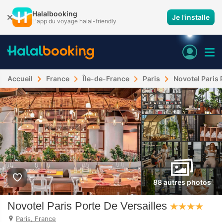
Halalbooking
Je l'installe
L'app du voyage halal-friendly
Accueil
France
Île-de-France
Paris
Novotel Paris 
88 autres photos
Novotel Paris Porte De Versailles
Paris, France