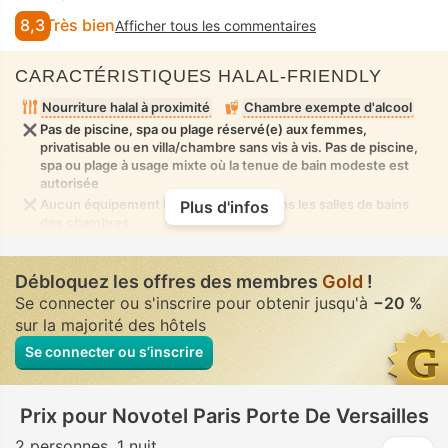
8,3
Très bien
Afficher tous les commentaires
CARACTÉRISTIQUES HALAL-FRIENDLY
Nourriture halal à proximité
Chambre exempte d'alcool
Pas de piscine, spa ou plage réservé(e) aux femmes,
privatisable ou en villa/chambre sans vis à vis. Pas de piscine,
spa ou plage à usage mixte où la tenue de bain modeste est
autorisée
Aucun équipement bidet disponible dans les salles de bains
Plus d'infos
des chambres
Débloquez les offres des membres
Gold
!
Se connecter ou s'inscrire pour obtenir jusqu'à
−20 %
sur la majorité des hôtels
Se connecter ou s’inscrire
Prix pour Novotel Paris Porte De Versailles
2 personnes
1 nuit