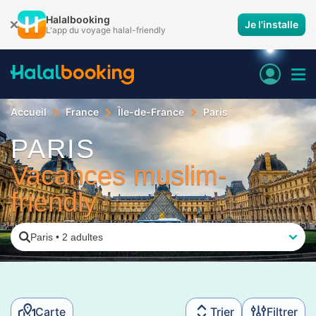
Halalbooking
Je l'installe
L'app du voyage halal-friendly
Accueil
France
Île-de-France
Paris
PARIS
Vacances muslim-
friendly
Paris
•
2 adultes
Carte
Trier
Filtrer