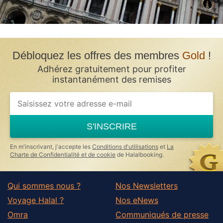
Débloquez les offres des membres
Gold
!
Adhérez gratuitement pour profiter
instantanément des remises
S'INSCRIRE
En m'inscrivant, j'accepte les
Conditions d'utilisations
et
La
Charte de Confidentialité et de cookie
de Halalbooking.
Qui sommes nous ?
Nos Newsletters
Voyage Halal ?
Nos eNews
Omra
Communiqués de presse